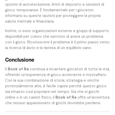
opzioni di autoesclusione, limiti di deposito e sessioni di
gioco temporanee. È fondamentale per i giocatori
informarsi su queste opzioni per proteggere la propria
salute mentale e finanziaria.
Inoltre, ci sono organizzazioni esterne e gruppi di supporto
disponibili per coloro che sentono di avere un problema
con il gioco. Riconoscere il problema è il primo passo verso
la ricerca di aiuto e la ripresa di un equilibrio sano.
Conclusione
Il
Book of Ra
continua a incantare giocatori di tutte le età,
offrendo un’esperienza di gioco avvincente e mozzafiato.
Con la sua combinazione di storia, strategia e vincite
potenzialmente alte, è facile capire perché questo gioco
sia rimasto così popolare nel tempo. Sia che si giochi
online o in un casinò fisico, il
Book of Ra
offre un’avventura
che nessun appassionato di giochi dovrebbe perdersi.