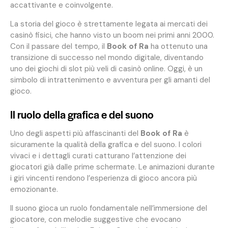
accattivante e coinvolgente.
La storia del gioco è strettamente legata ai mercati dei
casinò fisici, che hanno visto un boom nei primi anni 2000.
Con il passare del tempo, il
Book of Ra
ha ottenuto una
transizione di successo nel mondo digitale, diventando
uno dei giochi di slot più veli di casinò online. Oggi, è un
simbolo di intrattenimento e avventura per gli amanti del
gioco.
Il ruolo della grafica e del suono
Uno degli aspetti più affascinanti del
Book of Ra
è
sicuramente la qualità della grafica e del suono. I colori
vivaci e i dettagli curati catturano l’attenzione dei
giocatori già dalle prime schermate. Le animazioni durante
i giri vincenti rendono l’esperienza di gioco ancora più
emozionante.
Il suono gioca un ruolo fondamentale nell’immersione del
giocatore, con melodie suggestive che evocano