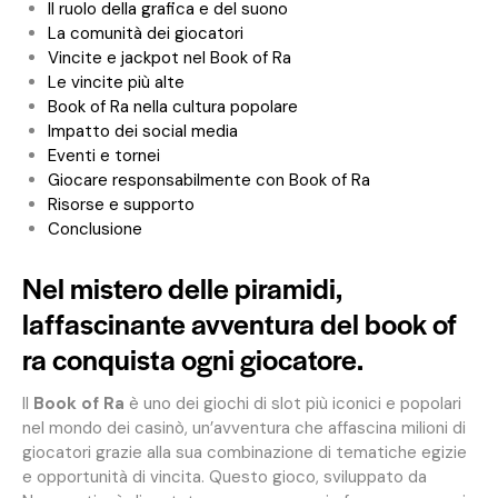
Il ruolo della grafica e del suono
La comunità dei giocatori
Vincite e jackpot nel Book of Ra
Le vincite più alte
Book of Ra nella cultura popolare
Impatto dei social media
Eventi e tornei
Giocare responsabilmente con Book of Ra
Risorse e supporto
Conclusione
Nel mistero delle piramidi,
laffascinante avventura del book of
ra conquista ogni giocatore.
Il
Book of Ra
è uno dei giochi di slot più iconici e popolari
nel mondo dei casinò, un’avventura che affascina milioni di
giocatori grazie alla sua combinazione di tematiche egizie
e opportunità di vincita. Questo gioco, sviluppato da