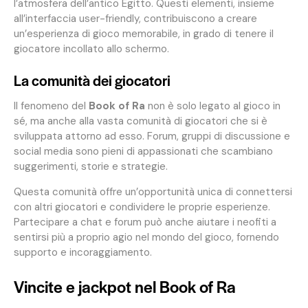
l’atmosfera dell’antico Egitto. Questi elementi, insieme
all’interfaccia user-friendly, contribuiscono a creare
un’esperienza di gioco memorabile, in grado di tenere il
giocatore incollato allo schermo.
La comunità dei giocatori
Il fenomeno del
Book of Ra
non è solo legato al gioco in
sé, ma anche alla vasta comunità di giocatori che si è
sviluppata attorno ad esso. Forum, gruppi di discussione e
social media sono pieni di appassionati che scambiano
suggerimenti, storie e strategie.
Questa comunità offre un’opportunità unica di connettersi
con altri giocatori e condividere le proprie esperienze.
Partecipare a chat e forum può anche aiutare i neofiti a
sentirsi più a proprio agio nel mondo del gioco, fornendo
supporto e incoraggiamento.
Vincite e jackpot nel Book of Ra