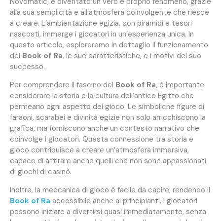
Novomatic, è diventato un vero e proprio fenomeno, grazie
alla sua semplicità e all’atmosfera coinvolgente che riesce
a creare. L’ambientazione egizia, con piramidi e tesori
nascosti, immerge i giocatori in un’esperienza unica. In
questo articolo, esploreremo in dettaglio il funzionamento
del
Book of Ra
, le sue caratteristiche, e i motivi del suo
successo.
Per comprendere il fascino del
Book of Ra
, è importante
considerare la storia e la cultura dell’antico Egitto che
permeano ogni aspetto del gioco. Le simboliche figure di
faraoni, scarabei e divinità egizie non solo arricchiscono la
grafica, ma forniscono anche un contesto narrativo che
coinvolge i giocatori. Questa connessione tra storia e
gioco contribuisce a creare un’atmosfera immersiva,
capace di attirare anche quelli che non sono appassionati
di giochi di casinò.
Inoltre, la meccanica di gioco è facile da capire, rendendo il
Book of Ra
accessibile anche ai principianti. I giocatori
possono iniziare a divertirsi quasi immediatamente, senza