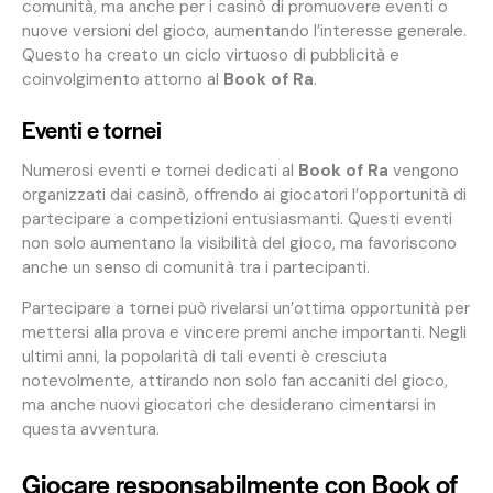
comunità, ma anche per i casinò di promuovere eventi o
nuove versioni del gioco, aumentando l’interesse generale.
Questo ha creato un ciclo virtuoso di pubblicità e
coinvolgimento attorno al
Book of Ra
.
Eventi e tornei
Numerosi eventi e tornei dedicati al
Book of Ra
vengono
organizzati dai casinò, offrendo ai giocatori l’opportunità di
partecipare a competizioni entusiasmanti. Questi eventi
non solo aumentano la visibilità del gioco, ma favoriscono
anche un senso di comunità tra i partecipanti.
Partecipare a tornei può rivelarsi un’ottima opportunità per
mettersi alla prova e vincere premi anche importanti. Negli
ultimi anni, la popolarità di tali eventi è cresciuta
notevolmente, attirando non solo fan accaniti del gioco,
ma anche nuovi giocatori che desiderano cimentarsi in
questa avventura.
Giocare responsabilmente con Book of