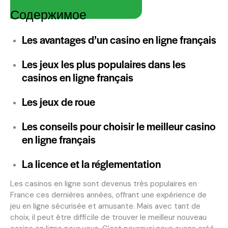
Содержимое
Les avantages d’un casino en ligne français
Les jeux les plus populaires dans les
casinos en ligne français
Les jeux de roue
Les conseils pour choisir le meilleur casino
en ligne français
La licence et la réglementation
Les casinos en ligne sont devenus très populaires en
France ces dernières années, offrant une expérience de
jeu en ligne sécurisée et amusante. Mais avec tant de
choix, il peut être difficile de trouver le meilleur nouveau