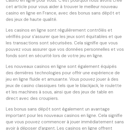
casino en ligne pour vous. C’est pourquoi nous avons créé
cet article pour vous aider à trouver le meilleur nouveau
casino en ligne en France, avec des bonus sans dépôt et
des jeux de haute qualité.
Les casinos en ligne sont régulièrement contrôlés et
vérifiés pour s’assurer que les jeux sont équitables et que
les transactions sont sécurisées. Cela signifie que vous
pouvez vous assurer que vos données personnelles et vos
fonds sont en sécurité lors de votre jeu en ligne.
Les nouveaux casinos en ligne sont également équipés
des dernières technologies pour offrir une expérience de
jeu en ligne fluide et amusante. Vous pouvez jouer à des
jeux de casino classiques tels que le blackjack, le roulette
et les machines à sous, ainsi que des jeux de table en
direct avec des croupiers.
Les bonus sans dépôt sont également un avantage
important pour les nouveaux casinos en ligne. Cela signifie
que vous pouvez commencer à jouer immédiatement sans
avoir à déposer d’argent. Les casinos en ligne offrent