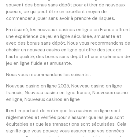
souvent des bonus sans dépôt pour attirer de nouveaux
joueurs, ce qui peut être un excellent moyen de
commencer à jouer sans avoir à prendre de risques.
En résumé, les nouveaux casinos en ligne en France offrent
une expérience de jeu en ligne sécurisée, amusante et
avec des bonus sans dépôt. Nous vous recommandons de
choisir un nouveau casino en ligne qui offre des jeux de
haute qualité, des bonus sans dépôt et une expérience de
jeu en ligne fluide et amusante.
Nous vous recommandons les suivants :
Nouveau casino en ligne 2025, Nouveau casino en ligne
francais, Nouveau casino en ligne france, Nouveaux casino
en ligne, Nouveaux casinos en ligne
Il est important de noter que les casinos en ligne sont
réglementés et vérifiés pour s’assurer que les jeux sont
équitables et que les transactions sont sécurisées. Cela
signifie que vous pouvez vous assurer que vos données