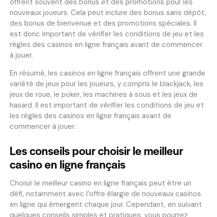
offrent souvent des bonus et des promotions pour les
nouveaux joueurs. Cela peut inclure des bonus sans dépôt,
des bonus de bienvenue et des promotions spéciales. Il
est donc important de vérifier les conditions de jeu et les
règles des casinos en ligne français avant de commencer
à jouer.
En résumé, les casinos en ligne français offrent une grande
variété de jeux pour les joueurs, y compris le blackjack, les
jeux de roue, le poker, les machines à sous et les jeux de
hasard. Il est important de vérifier les conditions de jeu et
les règles des casinos en ligne français avant de
commencer à jouer.
Les conseils pour choisir le meilleur
casino en ligne français
Choisir le meilleur casino en ligne français peut être un
défi, notamment avec l’offre élargie de nouveaux casinos
en ligne qui émergent chaque jour. Cependant, en suivant
quelques conseils simples et pratiques, vous pourrez