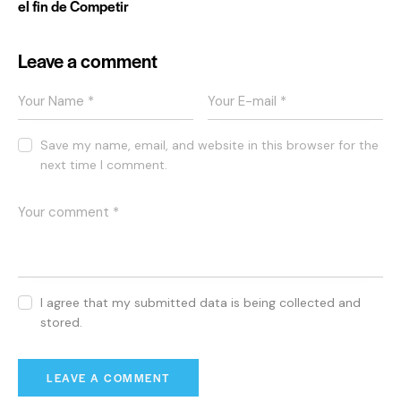
el fin de Competir
Leave a comment
Save my name, email, and website in this browser for the
next time I comment.
I agree that my submitted data is being collected and
stored.