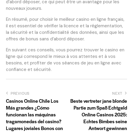
d’abord déposer, ce qui peut être un avantage pour les
nouveaux joueurs.
En résumé, pour choisir le meilleur casino en ligne français,
il est essentiel de vérifier la licence et la réglementation,
la sécurité et la confidentialité des données, ainsi que les
offres de bonus sans d’abord déposer.
En suivant ces conseils, vous pourrez trouver le casino en
ligne qui correspond le mieux à vos attentes et à vos
besoins, et profiter de vos séances de jeu en ligne avec
confiance et sécurité.
Post
PREVIOUS
NEXT
Casinos Online Chile Los
Beste vertreter jane blonde
navigation
Más grandes ¿Cómo
Partie zum Spaß Echtgeld
funcionan las máquinas
Online Casinos 2025:
tragamonedas del casino?
Echtes Bimbes seine
Lugares joviales Bonos con
Antwort gewinnen