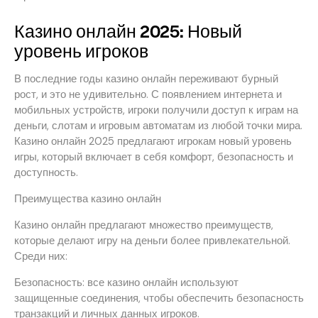
Казино онлайн 2025: Новый
уровень игроков
В последние годы казино онлайн переживают бурный
рост, и это не удивительно. С появлением интернета и
мобильных устройств, игроки получили доступ к играм на
деньги, слотам и игровым автоматам из любой точки мира.
Казино онлайн 2025 предлагают игрокам новый уровень
игры, который включает в себя комфорт, безопасность и
доступность.
Преимущества казино онлайн
Казино онлайн предлагают множество преимуществ,
которые делают игру на деньги более привлекательной.
Среди них:
Безопасность: все казино онлайн используют
защищенные соединения, чтобы обеспечить безопасность
транзакций и личных данных игроков.