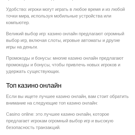
Удобство: игроки могут играть в любое время и из любой
точки мира, используя мобильные устройства или
компьютер.
Великий выбор игр: казино онлайн предлагают огромный
выбор игр, включая слоты, игровые автоматы и другие
игры на деньги.
Промокоды и бонусы: многие казино онлайн предлагают
промокоды и бонусы, чтобы привлечь новых игроков и
удержать существующих.
Топ казино онлайн
Если вы ищете лучшее казино онлайн, вам стоит обратить
внимание на следующие топ казино онлайн:
Casino online: это лучшее казино онлайн, которое
предлагает игрокам огромный выбор игр и высокую
безопасность транзакций.