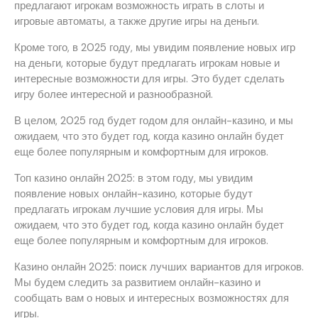
предлагают игрокам возможность играть в слоты и
игровые автоматы, а также другие игры на деньги.
Кроме того, в 2025 году, мы увидим появление новых игр
на деньги, которые будут предлагать игрокам новые и
интересные возможности для игры. Это будет сделать
игру более интересной и разнообразной.
В целом, 2025 год будет годом для онлайн-казино, и мы
ожидаем, что это будет год, когда казино онлайн будет
еще более популярным и комфортным для игроков.
Топ казино онлайн 2025: в этом году, мы увидим
появление новых онлайн-казино, которые будут
предлагать игрокам лучшие условия для игры. Мы
ожидаем, что это будет год, когда казино онлайн будет
еще более популярным и комфортным для игроков.
Казино онлайн 2025: поиск лучших вариантов для игроков.
Мы будем следить за развитием онлайн-казино и
сообщать вам о новых и интересных возможностях для
игры.