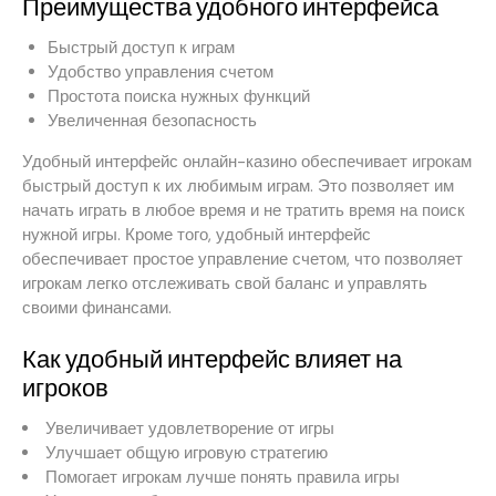
Преимущества удобного интерфейса
Быстрый доступ к играм
Удобство управления счетом
Простота поиска нужных функций
Увеличенная безопасность
Удобный интерфейс онлайн-казино обеспечивает игрокам
быстрый доступ к их любимым играм. Это позволяет им
начать играть в любое время и не тратить время на поиск
нужной игры. Кроме того, удобный интерфейс
обеспечивает простое управление счетом, что позволяет
игрокам легко отслеживать свой баланс и управлять
своими финансами.
Как удобный интерфейс влияет на
игроков
Увеличивает удовлетворение от игры
Улучшает общую игровую стратегию
Помогает игрокам лучше понять правила игры