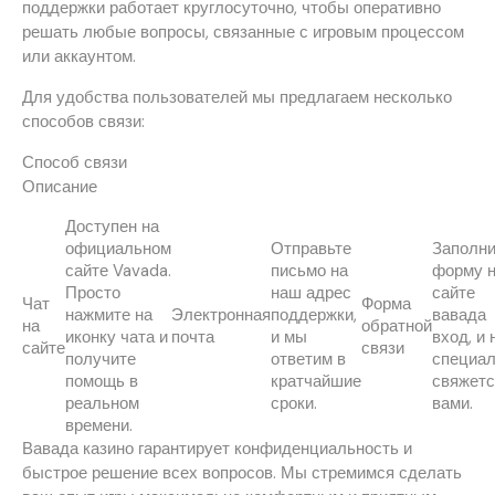
поддержки работает круглосуточно, чтобы оперативно
решать любые вопросы, связанные с игровым процессом
или аккаунтом.
Для удобства пользователей мы предлагаем несколько
способов связи:
Способ связи
Описание
Доступен на
официальном
Отправьте
Заполни
сайте Vavada.
письмо на
форму 
Просто
наш адрес
сайте
Чат
Форма
нажмите на
Электронная
поддержки,
вавада
на
обратной
иконку чата и
почта
и мы
вход, и
сайте
связи
получите
ответим в
специал
помощь в
кратчайшие
свяжетс
реальном
сроки.
вами.
времени.
Вавада казино гарантирует конфиденциальность и
быстрое решение всех вопросов. Мы стремимся сделать