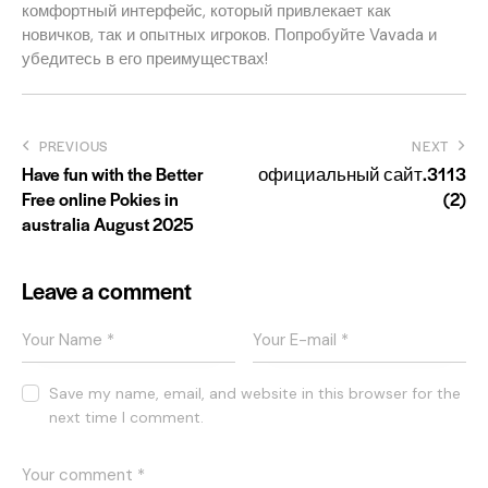
комфортный интерфейс, который привлекает как
новичков, так и опытных игроков. Попробуйте Vavada и
убедитесь в его преимуществах!
Post
PREVIOUS
NEXT
Have fun with the Better
официальный сайт.3113
navigation
Free online Pokies in
(2)
australia August 2025
Leave a comment
Save my name, email, and website in this browser for the
next time I comment.