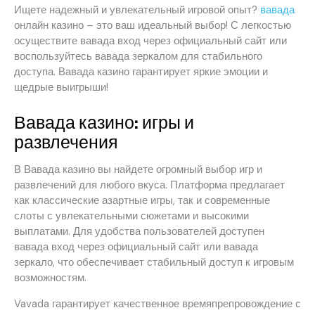
Ищете надежный и увлекательный игровой опыт?
вавада
онлайн казино – это ваш идеальный выбор! С легкостью
осуществите вавада вход через официальный сайт или
воспользуйтесь вавада зеркалом для стабильного
доступа. Вавада казино гарантирует яркие эмоции и
щедрые выигрыши!
Вавада казино: игры и
развлечения
В Вавада казино вы найдете огромный выбор игр и
развлечений для любого вкуса. Платформа предлагает
как классические азартные игры, так и современные
слоты с увлекательными сюжетами и высокими
выплатами. Для удобства пользователей доступен
вавада вход через официальный сайт или вавада
зеркало, что обеспечивает стабильный доступ к игровым
возможностям.
Vavada гарантирует качественное времяпрепровождение с