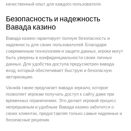
качественный опыт для каждого пользователя.
Безопасность и надежность
Вавада казино
Вавада казино гарантирует полную безопасность и
надежность для своих пользователей. Благодаря
современным технологиям и защите данных, игроки могут
быть уверены в конфиденциальности своих личных
данных. Для удобства доступа предусмотрен вавада
вход, который обеспечивает быструю и безопасную
авторизацию.
Vavada также предлагает вавада зеркало, которое
позволяет игрокам получать доступ к сайту даже при
временных ограничениях. Это делает игровой процесс
непрерывным и удобным. Вавада казино заботится о
своих клиентах, предоставляя только самые надежные и
безопасные решения.