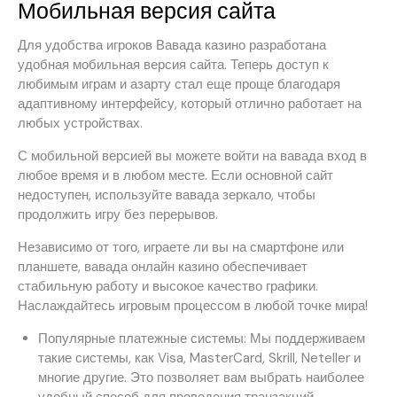
Мобильная версия сайта
Для удобства игроков Вавада казино разработана
удобная мобильная версия сайта. Теперь доступ к
любимым играм и азарту стал еще проще благодаря
адаптивному интерфейсу, который отлично работает на
любых устройствах.
С мобильной версией вы можете войти на вавада вход в
любое время и в любом месте. Если основной сайт
недоступен, используйте вавада зеркало, чтобы
продолжить игру без перерывов.
Независимо от того, играете ли вы на смартфоне или
планшете, вавада онлайн казино обеспечивает
стабильную работу и высокое качество графики.
Наслаждайтесь игровым процессом в любой точке мира!
Популярные платежные системы: Мы поддерживаем
такие системы, как Visa, MasterCard, Skrill, Neteller и
многие другие. Это позволяет вам выбрать наиболее