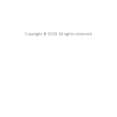
Copyright © 2026. All rights reserved.