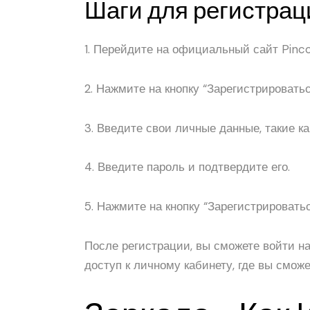
Шаги для регистрац
1. Перейдите на официальный сайт Pinco
2. Нажмите на кнопку “Зарегистрировать
3. Введите свои личные данные, такие к
4. Введите пароль и подтвердите его.
5. Нажмите на кнопку “Зарегистрировать
После регистрации, вы сможете войти на
доступ к личному кабинету, где вы смож