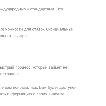
международными стандартами. Это
и возможности для ставок. Официальный
альные выигры.
быстрый процесс, который займет не
гистрацию.
рые вам понравились. Вам будет доступен
чать информацию о своих аккаунте.