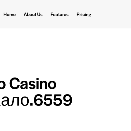
Home
About Us
Features
Pricing
 Casino
кало.6559