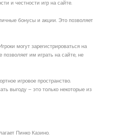
сти и честности игр на сайте.
зличные бонусы и акции. Это позволяет
Игроки могут зарегистрироваться на
е позволяет им играть на сайте, не
ортное игровое пространство.
ать выгоду – это только некоторые из
лагает Пинко Казино.