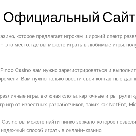
– Официальный Сайт
азино, которое предлагает игрокам широкий спектр раз
– это место, где вы можете играть в любимые игры, по
Pinco Casino вам нужно зарегистрироваться и выполнит
 времени. Вам нужно только ввести свои контактные дан
различные игры, включая слоты, карточные игры, рулет
р игр от известных разработчиков, таких как NetEnt, Mi
Casino вы можете найти пинко зеркало, которое позволяе
 надежный способ играть в онлайн-казино.