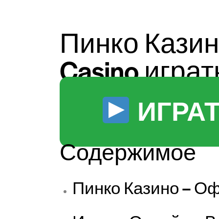
Пинко Казин
Casino играт
ИГРА
Содержимое
Пинко Казино – О