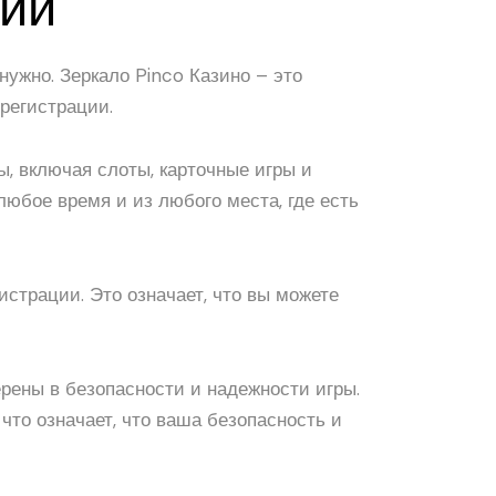
ции
 нужно. Зеркало Pinco Казино – это
регистрации.
ы, включая слоты, карточные игры и
 любое время и из любого места, где есть
страции. Это означает, что вы можете
ерены в безопасности и надежности игры.
что означает, что ваша безопасность и