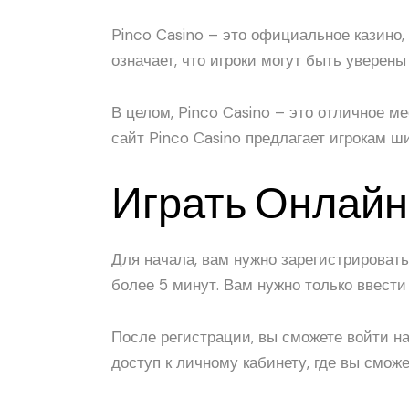
Pinco Casino – это официальное казино
означает, что игроки могут быть уверен
В целом, Pinco Casino – это отличное м
сайт Pinco Casino предлагает игрокам ш
Играть Онлайн
Для начала, вам нужно зарегистрировать
более 5 минут. Вам нужно только ввести
После регистрации, вы сможете войти на
доступ к личному кабинету, где вы смож