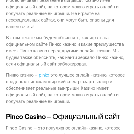
и обеспечивает реальные выигрыши. Казино имеет
официальный сайт, на котором можно играть онлайн и
получать реальные выигрыши. Не играйте на
неофициальных сайтах, они могут быть опасны для
вашего счета!
В этом тексте мы будем объяснять, как играть на
официальном сайте Пинко казино и какие преимущества
имеет Пинко казино перед другими онлайн-казино. Мы
будем также объяснять, как найти зеркало Пинко казино,
если официальный сайт заблокирован.
Пинко казино –
pinko
это лучшее онлайн-казино, которое
предлагает игрокам широкий спектр азартных игр и
обеспечивает реальные выигрыши. Казино имеет
официальный сайт, на котором можно играть онлайн и
получать реальные выигрыши.
Pinco Casino – Официальный сайт
Pinco Casino – это популярное онлайн-казино, которое