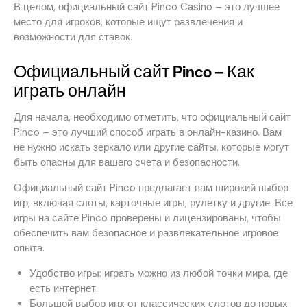
В целом, официальный сайт Pinco Casino – это лучшее
место для игроков, которые ищут развлечения и
возможности для ставок.
Официальный сайт Pinco – Как
играть онлайн
Для начала, необходимо отметить, что официальный сайт
Pinco – это лучший способ играть в онлайн-казино. Вам
не нужно искать зеркало или другие сайты, которые могут
быть опасны для вашего счета и безопасности.
Официальный сайт Pinco предлагает вам широкий выбор
игр, включая слоты, карточные игры, рулетку и другие. Все
игры на сайте Pinco проверены и лицензированы, чтобы
обеспечить вам безопасное и развлекательное игровое
опыта.
Удобство игры: играть можно из любой точки мира, где
есть интернет.
Большой выбор игр: от классических слотов до новых