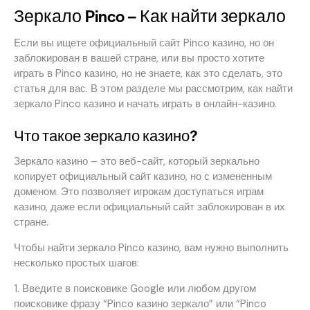
Зеркало Pinco – Как найти зеркало
Если вы ищете официальный сайт Pinco казино, но он
заблокирован в вашей стране, или вы просто хотите
играть в Pinco казино, но не знаете, как это сделать, это
статья для вас. В этом разделе мы рассмотрим, как найти
зеркало Pinco казино и начать играть в онлайн-казино.
Что такое зеркало казино?
Зеркало казино – это веб-сайт, который зеркально
копирует официальный сайт казино, но с измененным
доменом. Это позволяет игрокам доступаться играм
казино, даже если официальный сайт заблокирован в их
стране.
Чтобы найти зеркало Pinco казино, вам нужно выполнить
несколько простых шагов:
1. Введите в поисковике Google или любом другом
поисковике фразу “Pinco казино зеркало” или “Pinco