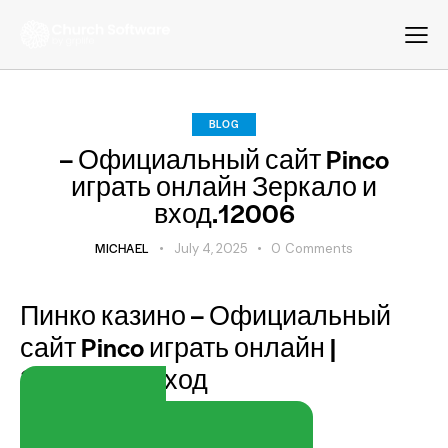
BLOG
– Официальный сайт Pinco
играть онлайн Зеркало и
вход.12006
MICHAEL
July 4, 2025
0
Comments
Пинко казино – Официальный
сайт Pinco играть онлайн |
Зеркало и вход