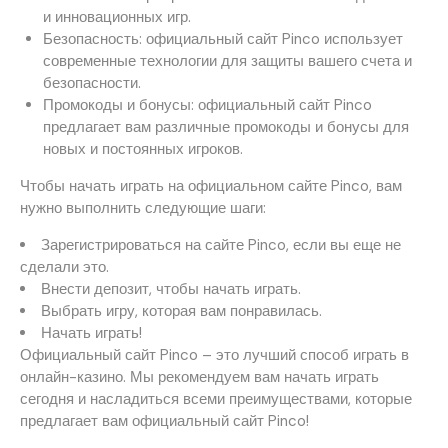
и инновационных игр.
Безопасность: официальный сайт Pinco использует
современные технологии для защиты вашего счета и
безопасности.
Промокоды и бонусы: официальный сайт Pinco
предлагает вам различные промокоды и бонусы для
новых и постоянных игроков.
Чтобы начать играть на официальном сайте Pinco, вам
нужно выполнить следующие шаги:
Зарегистрироваться на сайте Pinco, если вы еще не
сделали это.
Внести депозит, чтобы начать играть.
Выбрать игру, которая вам понравилась.
Начать играть!
Официальный сайт Pinco – это лучший способ играть в
онлайн-казино. Мы рекомендуем вам начать играть
сегодня и насладиться всеми преимуществами, которые
предлагает вам официальный сайт Pinco!