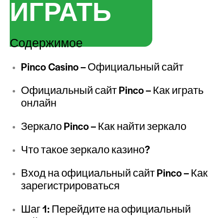
ИГРАТЬ
Содержимое
Pinco Casino – Официальный сайт
Официальный сайт Pinco – Как играть
онлайн
Зеркало Pinco – Как найти зеркало
Что такое зеркало казино?
Вход на официальный сайт Pinco – Как
зарегистрироваться
Шаг 1: Перейдите на официальный