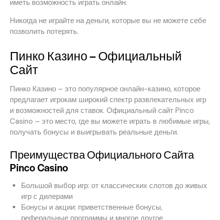
иметь возможность играть онлайн.
Никогда не играйте на деньги, которые вы не можете себе
позволить потерять.
Пинко Казино – Официальный
Сайт
Пинко Казино – это популярное онлайн-казино, которое
предлагает игрокам широкий спектр развлекательных игр
и возможностей для ставок. Официальный сайт Pinco
Casino – это место, где вы можете играть в любимые игры,
получать бонусы и выигрывать реальные деньги.
Преимущества Официального Сайта
Pinco Casino
Большой выбор игр: от классических слотов до живых
игр с дилерами
Бонусы и акции: приветственные бонусы,
реферальные программы и многое другое