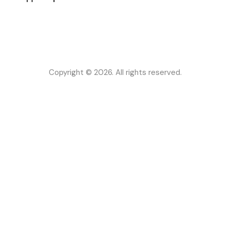
Copyright © 2026. All rights reserved.