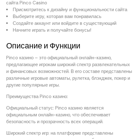
сайта Pinco Casino
Присмотритесь к дизайну и функциональности сайта
Выберите игру, которая вам понравилась
Создайте аккаунт или войдите в существующий
Начните играть и получайте бонусы!
Описание и Функции
Pinco казино – это официальный онлайн-казино,
предлагающее игрокам широкий спектр развлекательных
и финансовых возможностей. В его составе представлены
различные игровые автоматы, рулетка, блэкджек, покер и
другие популярные игры.
Преимущества Pinco казино:
Официальный статус: Pinco казино является
официальным онлайн-казино, что обеспечивает
безопасность и прозрачность всех операций.
Широкий спектр игр: на платформе представлены