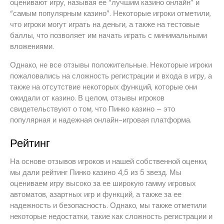
оценивают игру, называя ее “лучшим казино онлайн” и
“самым популярным казино”. Некоторые игроки отметили,
что игроки могут играть на деньги, а также на тестовые
баллы, что позволяет им начать играть с минимальными
вложениями.
Однако, не все отзывы положительные. Некоторые игроки
пожаловались на сложность регистрации и входа в игру, а
также на отсутствие некоторых функций, которые они
ожидали от казино. В целом, отзывы игроков
свидетельствуют о том, что Пинко казино – это
популярная и надежная онлайн-игровая платформа.
Рейтинг
На основе отзывов игроков и нашей собственной оценки,
мы дали рейтинг Пинко казино 4,5 из 5 звезд. Мы
оцениваем игру высоко за ее широкую гамму игровых
автоматов, азартных игр и функций, а также за ее
надежность и безопасность. Однако, мы также отметили
некоторые недостатки, такие как сложность регистрации и