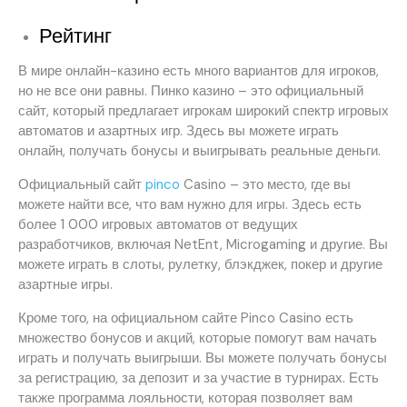
Рейтинг
В мире онлайн-казино есть много вариантов для игроков,
но не все они равны. Пинко казино – это официальный
сайт, который предлагает игрокам широкий спектр игровых
автоматов и азартных игр. Здесь вы можете играть
онлайн, получать бонусы и выигрывать реальные деньги.
Официальный сайт
pinco
Casino – это место, где вы
можете найти все, что вам нужно для игры. Здесь есть
более 1 000 игровых автоматов от ведущих
разработчиков, включая NetEnt, Microgaming и другие. Вы
можете играть в слоты, рулетку, блэкджек, покер и другие
азартные игры.
Кроме того, на официальном сайте Pinco Casino есть
множество бонусов и акций, которые помогут вам начать
играть и получать выигрыши. Вы можете получать бонусы
за регистрацию, за депозит и за участие в турнирах. Есть
также программа лояльности, которая позволяет вам