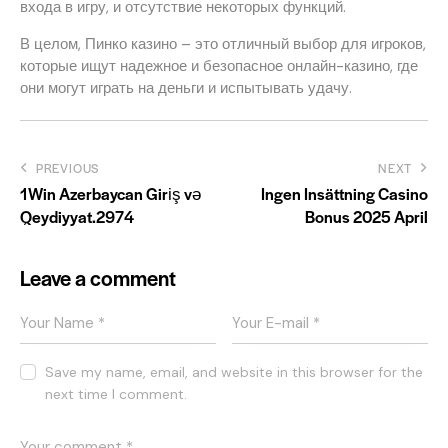
входа в игру, и отсутствие некоторых функций.
В целом, Пинко казино – это отличный выбор для игроков,
которые ищут надежное и безопасное онлайн-казино, где
они могут играть на деньги и испытывать удачу.
Post
PREVIOUS
NEXT
1Win Azerbaycan Giriş və
Ingen Insättning Casino
navigation
Qeydiyyat.2974
Bonus 2025 April
Leave a comment
Save my name, email, and website in this browser for the
next time I comment.