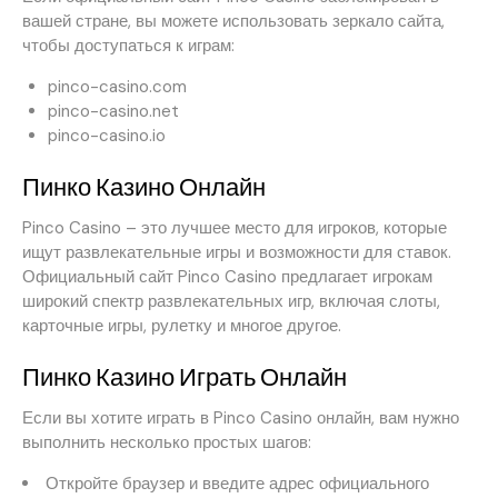
вашей стране, вы можете использовать зеркало сайта,
чтобы доступаться к играм:
pinco-casino.com
pinco-casino.net
pinco-casino.io
Пинко Казино Онлайн
Pinco Casino – это лучшее место для игроков, которые
ищут развлекательные игры и возможности для ставок.
Официальный сайт Pinco Casino предлагает игрокам
широкий спектр развлекательных игр, включая слоты,
карточные игры, рулетку и многое другое.
Пинко Казино Играть Онлайн
Если вы хотите играть в Pinco Casino онлайн, вам нужно
выполнить несколько простых шагов:
Откройте браузер и введите адрес официального