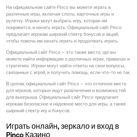
На официальном сайте Pinco вы можете играть в
различные игры, включая слоты, карточные игры и
рулетку. Игроки могут выбрать игру, которая им
понравится, и начать играть. Официальный сайт Pinco
предлагает игрокам широкий спектр бонусов и акций,
чтобы помочь им начать играть и продолжать играть.
Официальный сайт Pinco – это также место, где вы
можете найти информацию о различных играх, правилах и
стратегиях. Игроки могут найти ответы на свои вопросы,
связанные с игрой, и получить помощь, если что-то не так.
В целом, официальный сайт Pinco – это отличное место
для игроков, которые ищут развлечения и возможностей
для выигрыша. Официальный сайт Pinco предлагает
игрокам безопасное и надежное место для игры, а также
широкий спектр игр и бонусов.
Играть онлайн, зеркало и вход в
Pinco Казино