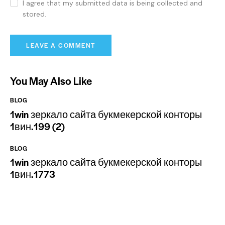
I agree that my submitted data is being collected and
stored.
You May Also Like
BLOG
1win зеркало сайта букмекерской конторы
1вин.199 (2)
BLOG
1win зеркало сайта букмекерской конторы
1вин.1773