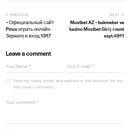
Post
PREVIOUS
NEXT
– Официальный сайт
Mostbet AZ – bukmeker ve
navigation
Pinco играть онлайн
kazino Mostbet Giriş rəsmi
Зеркало и вход.1317
sayt.4911
Leave a comment
Save my name, email, and website in this browser for the
next time I comment.