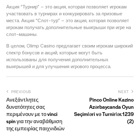
Акция “Турнир” – это акция, которая позволяет игрокам
участвовать в турнирах и конкурировать за призовые
места. Акция “Слот-тур” – это акция, которая позволяет
игрокам получать дополнительные выигрыши при игре на
слот-машины.
В целом, Olimp Casino предлагает своим игрокам широкий
спектр бонусов и акций, которые могут быть
использованы для получения дополнительных
выигрышей и для улучшения игрового процесса.
Post
PREVIOUS
NEXT
Ανεξάντλητες
Pinco Online Kazino
navigation
δυνατότητες σας
Azərbaycanda Oyun
περιμένουν με το vinci
Seçimləri və Turnirlər.1239
spin για την αναβάθμιση
(2)
της εμπειρίας παιχνιδιών