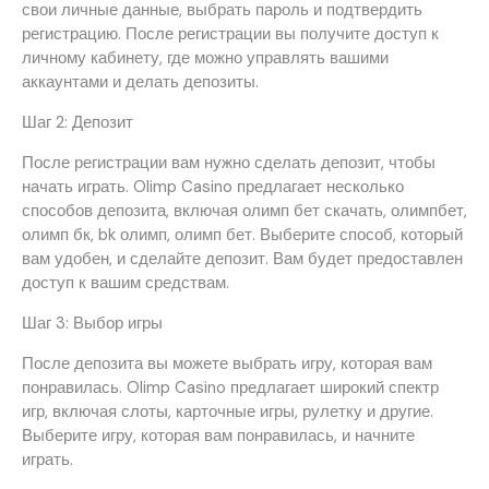
свои личные данные, выбрать пароль и подтвердить
регистрацию. После регистрации вы получите доступ к
личному кабинету, где можно управлять вашими
аккаунтами и делать депозиты.
Шаг 2: Депозит
После регистрации вам нужно сделать депозит, чтобы
начать играть. Olimp Casino предлагает несколько
способов депозита, включая олимп бет скачать, олимпбет,
олимп бк, bk олимп, олимп бет. Выберите способ, который
вам удобен, и сделайте депозит. Вам будет предоставлен
доступ к вашим средствам.
Шаг 3: Выбор игры
После депозита вы можете выбрать игру, которая вам
понравилась. Olimp Casino предлагает широкий спектр
игр, включая слоты, карточные игры, рулетку и другие.
Выберите игру, которая вам понравилась, и начните
играть.