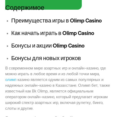
Содержимое
Преимущества игры в Olimp Casino
Как начать играть в Olimp Casino
Бонусы и акции Olimp Casino
Бонусы для новых игроков
В современном мире азартных игр и онлайн-казино, где
можно играть в любое время и из любой точки мира,
олимп
казино является одним из самых популярных и
надежных онлайн-казино в Казахстане. Олимп бет, также
известный как Bk Olimp, является официальным
оператором онлайн-казино, который предлагает игрокам
широкий спектр азартных игр, включая рулетку, бинго,
слоты и другие.