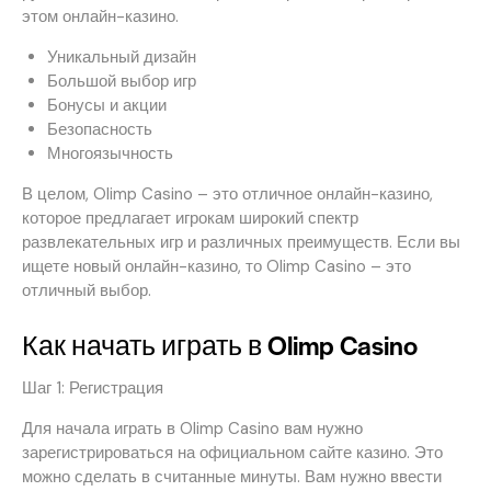
этом онлайн-казино.
Уникальный дизайн
Большой выбор игр
Бонусы и акции
Безопасность
Многоязычность
В целом, Olimp Casino – это отличное онлайн-казино,
которое предлагает игрокам широкий спектр
развлекательных игр и различных преимуществ. Если вы
ищете новый онлайн-казино, то Olimp Casino – это
отличный выбор.
Как начать играть в Olimp Casino
Шаг 1: Регистрация
Для начала играть в Olimp Casino вам нужно
зарегистрироваться на официальном сайте казино. Это
можно сделать в считанные минуты. Вам нужно ввести