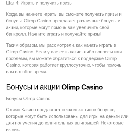
Шаг 4: Играть и получать призы
Когда вы начнете играть, вы сможете получать призы и
бонусы. Olimp Casino предлагает различные бонусы и
акции, которые могут помочь вам увеличить свой
банкролл. Начните играть и получайте призы!
Таким образом, мы рассмотрели, как начать играть в
Olimp Casino. Если у вас есть какие-либо вопросы или
проблемы, вы можете обратиться к поддержке Olimp
Casino, которая работает круглосуточно, чтобы помочь
вам в любое время.
Бонусы и акции Olimp Casino
Бонусы Olimp Casino
Олимп Казино предлагает несколько типов бонусов,
которые могут быть использованы для игры на деньги или
для получения дополнительных выигрышей. Некоторые
из них: