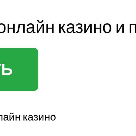
онлайн казино и 
ТЬ
айн казино