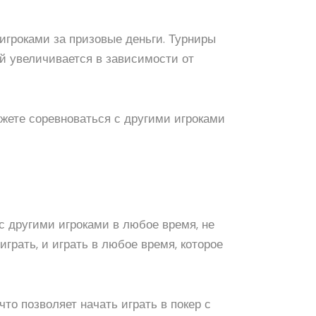
игроками за призовые деньги. Турниры
й увеличивается в зависимости от
ожете соревноваться с другими игроками
с другими игроками в любое время, не
грать, и играть в любое время, которое
то позволяет начать играть в покер с