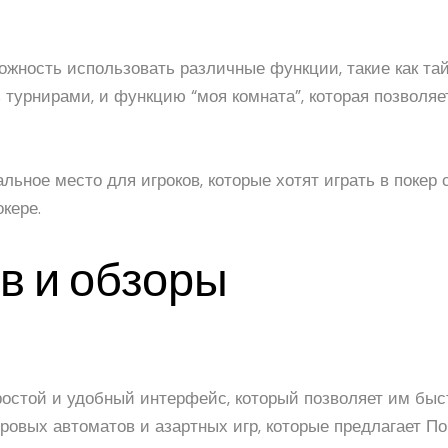
жность использовать различные функции, такие как тай
 турнирами, и функцию “моя комната”, которая позволяет
ьное место для игроков, которые хотят играть в покер 
кере.
в и обзоры
ростой и удобный интерфейс, который позволяет им быс
ровых автоматов и азартных игр, которые предлагает П