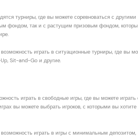
ятся турниры, где вы можете соревноваться с другими 
ым фондом, так и с растущим призовым фондом, которы
ире.
 возможность играть в ситуационные турниры, где вы м
Up, Sit-and-Go и другие.
жность играть в свободные игры, где вы можете играть 
грах вы можете выбрать игроков, с которыми вы хотите и
 возможность играть в игры с минимальным депозитом, ч