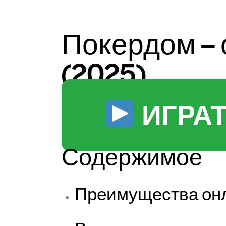
Покердом – 
(2025)
ИГРА
Содержимое
Преимущества онл