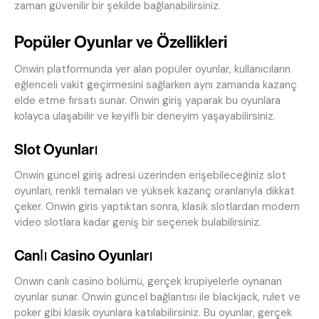
zaman güvenilir bir şekilde bağlanabilirsiniz.
Popüler Oyunlar ve Özellikleri
Onwin platformunda yer alan popüler oyunlar, kullanıcıların
eğlenceli vakit geçirmesini sağlarken aynı zamanda kazanç
elde etme fırsatı sunar. Onwin giriş yaparak bu oyunlara
kolayca ulaşabilir ve keyifli bir deneyim yaşayabilirsiniz.
Slot Oyunları
Onwin güncel giriş adresi üzerinden erişebileceğiniz slot
oyunları, renkli temaları ve yüksek kazanç oranlarıyla dikkat
çeker. Onwin giris yaptıktan sonra, klasik slotlardan modern
video slotlara kadar geniş bir seçenek bulabilirsiniz.
Canlı Casino Oyunları
Onwın canlı casino bölümü, gerçek krupiyelerle oynanan
oyunlar sunar. Onwin güncel bağlantısı ile blackjack, rulet ve
poker gibi klasik oyunlara katılabilirsiniz. Bu oyunlar, gerçek