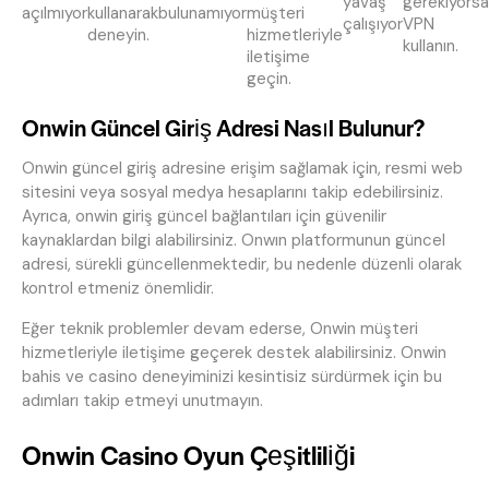
yavaş
gerekiyorsa
açılmıyor
kullanarak
bulunamıyor
müşteri
çalışıyor
VPN
deneyin.
hizmetleriyle
kullanın.
iletişime
geçin.
Onwin Güncel Giriş Adresi Nasıl Bulunur?
Onwin güncel giriş adresine erişim sağlamak için, resmi web
sitesini veya sosyal medya hesaplarını takip edebilirsiniz.
Ayrıca, onwin giriş güncel bağlantıları için güvenilir
kaynaklardan bilgi alabilirsiniz. Onwın platformunun güncel
adresi, sürekli güncellenmektedir, bu nedenle düzenli olarak
kontrol etmeniz önemlidir.
Eğer teknik problemler devam ederse, Onwin müşteri
hizmetleriyle iletişime geçerek destek alabilirsiniz. Onwin
bahis ve casino deneyiminizi kesintisiz sürdürmek için bu
adımları takip etmeyi unutmayın.
Onwin Casino Oyun Çeşitliliği