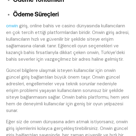
Ödeme Süreçleri
onwin
giriş, online bahis ve casino dünyasında kullanıcıların
en çok tercih ettiği platformlardan biridir. Onwin giriş adresi,
kullanıcıların hızlı ve güvenilir bir şekilde siteye erişim
sağlamasına olanak tanır. Eğlenceli oyun seçenekleri ve
kazançlı bahis fırsatlarıyla dikkat çeken onwin, Türkiye’deki
bahis severler için vazgeçilmez bir adres haline gelmiştir.
Güncel bilgilere ulaşmak isteyen kullanıcılar için onwin
güncel giriş bağlantıları büyük önem taşır. Onwin güncel
adresleri, engellemeler veya teknik sorunlar nedeniyle
erişim problemi yaşayan kullanıcıların sorunsuz bir şekilde
siteye bağlanmasını sağlar. Onwin bahis platformu, hem yeni
hem de deneyimli kullanıcılar için geniş bir oyun yelpazesi
sunar.
Eğer siz de onwın dünyasına adım atmak istiyorsanız, onwin
giriş işlemlerini kolayca gerçekleştirebilirsiniz. Onwin güncel
giriş bağlantıları sayesinde, her zaman güvenilir ve hızlı bir