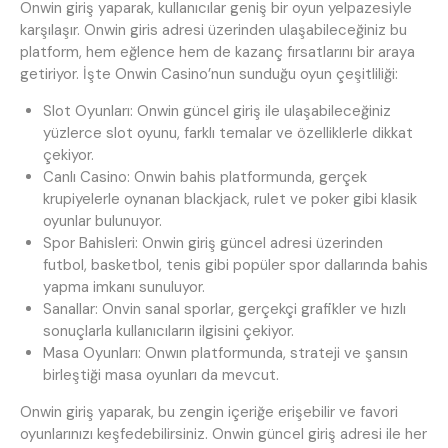
Onwin giriş yaparak, kullanıcılar geniş bir oyun yelpazesiyle
karşılaşır. Onwin giris adresi üzerinden ulaşabileceğiniz bu
platform, hem eğlence hem de kazanç fırsatlarını bir araya
getiriyor. İşte Onwin Casino’nun sunduğu oyun çeşitliliği:
Slot Oyunları: Onwin güncel giriş ile ulaşabileceğiniz
yüzlerce slot oyunu, farklı temalar ve özelliklerle dikkat
çekiyor.
Canlı Casino: Onwin bahis platformunda, gerçek
krupiyelerle oynanan blackjack, rulet ve poker gibi klasik
oyunlar bulunuyor.
Spor Bahisleri: Onwin giriş güncel adresi üzerinden
futbol, basketbol, tenis gibi popüler spor dallarında bahis
yapma imkanı sunuluyor.
Sanallar: Onvin sanal sporlar, gerçekçi grafikler ve hızlı
sonuçlarla kullanıcıların ilgisini çekiyor.
Masa Oyunları: Onwın platformunda, strateji ve şansın
birleştiği masa oyunları da mevcut.
Onwin giriş yaparak, bu zengin içeriğe erişebilir ve favori
oyunlarınızı keşfedebilirsiniz. Onwin güncel giriş adresi ile her