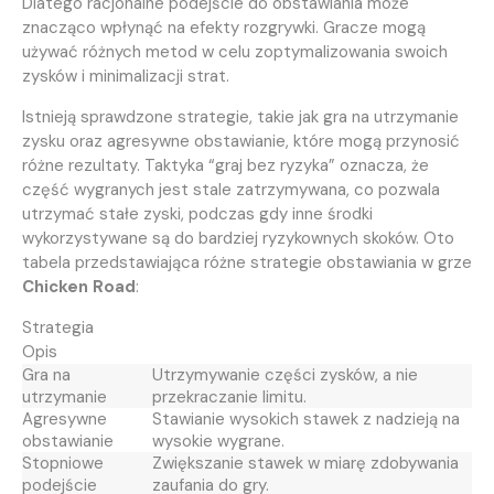
Dlatego racjonalne podejście do obstawiania może
znacząco wpłynąć na efekty rozgrywki. Gracze mogą
używać różnych metod w celu zoptymalizowania swoich
zysków i minimalizacji strat.
Istnieją sprawdzone strategie, takie jak gra na utrzymanie
zysku oraz agresywne obstawianie, które mogą przynosić
różne rezultaty. Taktyka “graj bez ryzyka” oznacza, że
część wygranych jest stale zatrzymywana, co pozwala
utrzymać stałe zyski, podczas gdy inne środki
wykorzystywane są do bardziej ryzykownych skoków. Oto
tabela przedstawiająca różne strategie obstawiania w grze
Chicken Road
:
Strategia
Opis
Gra na
Utrzymywanie części zysków, a nie
utrzymanie
przekraczanie limitu.
Agresywne
Stawianie wysokich stawek z nadzieją na
obstawianie
wysokie wygrane.
Stopniowe
Zwiększanie stawek w miarę zdobywania
podejście
zaufania do gry.