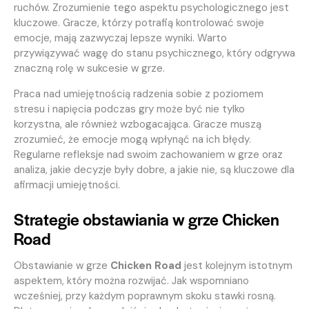
ruchów. Zrozumienie tego aspektu psychologicznego jest
kluczowe. Gracze, którzy potrafią kontrolować swoje
emocje, mają zazwyczaj lepsze wyniki. Warto
przywiązywać wagę do stanu psychicznego, który odgrywa
znaczną rolę w sukcesie w grze.
Praca nad umiejętnością radzenia sobie z poziomem
stresu i napięcia podczas gry może być nie tylko
korzystna, ale również wzbogacająca. Gracze muszą
zrozumieć, że emocje mogą wpłynąć na ich błędy.
Regularne refleksje nad swoim zachowaniem w grze oraz
analiza, jakie decyzje były dobre, a jakie nie, są kluczowe dla
afirmacji umiejętności.
Strategie obstawiania w grze Chicken
Road
Obstawianie w grze
Chicken Road
jest kolejnym istotnym
aspektem, który można rozwijać. Jak wspomniano
wcześniej, przy każdym poprawnym skoku stawki rosną.