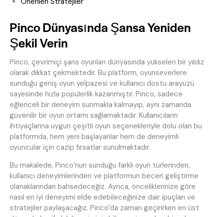
Önerilen Stratejiler
Pinco Dünyasında Şansa Yeniden
Şekil Verin
Pinco, çevrimiçi şans oyunları dünyasında yükselen bir yıldız
olarak dikkat çekmektedir. Bu platform, oyunseverlere
sunduğu geniş oyun yelpazesi ve kullanıcı dostu arayüzü
sayesinde hızla popülerlik kazanmıştır. Pinco, sadece
eğlenceli bir deneyim sunmakla kalmayıp, aynı zamanda
güvenilir bir oyun ortamı sağlamaktadır. Kullanıcıların
ihtiyaçlarına uygun çeşitli oyun seçenekleriyle dolu olan bu
platformda, hem yeni başlayanlar hem de deneyimli
oyuncular için cazip fırsatlar sunulmaktadır.
Bu makalede, Pinco’nun sunduğu farklı oyun türlerinden,
kullanıcı deneyimlerinden ve platformun beceri geliştirme
olanaklarından bahsedeceğiz. Ayrıca, önceliklerinize göre
nasıl en iyi deneyimi elde edebileceğinize dair ipuçları ve
stratejiler paylaşacağız. Pinco’da zaman geçirirken en üst