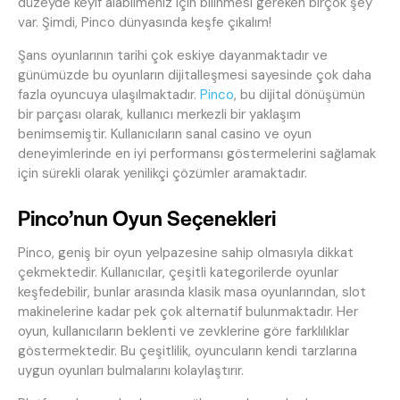
düzeyde keyif alabilmeniz için bilinmesi gereken birçok şey
var. Şimdi, Pinco dünyasında keşfe çıkalım!
Şans oyunlarının tarihi çok eskiye dayanmaktadır ve
günümüzde bu oyunların dijitalleşmesi sayesinde çok daha
fazla oyuncuya ulaşılmaktadır.
Pinco
, bu dijital dönüşümün
bir parçası olarak, kullanıcı merkezli bir yaklaşım
benimsemiştir. Kullanıcıların sanal casino ve oyun
deneyimlerinde en iyi performansı göstermelerini sağlamak
için sürekli olarak yenilikçi çözümler aramaktadır.
Pinco’nun Oyun Seçenekleri
Pinco, geniş bir oyun yelpazesine sahip olmasıyla dikkat
çekmektedir. Kullanıcılar, çeşitli kategorilerde oyunlar
keşfedebilir, bunlar arasında klasik masa oyunlarından, slot
makinelerine kadar pek çok alternatif bulunmaktadır. Her
oyun, kullanıcıların beklenti ve zevklerine göre farklılıklar
göstermektedir. Bu çeşitlilik, oyuncuların kendi tarzlarına
uygun oyunları bulmalarını kolaylaştırır.