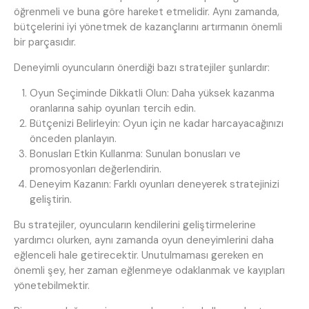
öğrenmeli ve buna göre hareket etmelidir. Aynı zamanda,
bütçelerini iyi yönetmek de kazançlarını artırmanın önemli
bir parçasıdır.
Deneyimli oyuncuların önerdiği bazı stratejiler şunlardır:
Oyun Seçiminde Dikkatli Olun: Daha yüksek kazanma
oranlarına sahip oyunları tercih edin.
Bütçenizi Belirleyin: Oyun için ne kadar harcayacağınızı
önceden planlayın.
Bonusları Etkin Kullanma: Sunulan bonusları ve
promosyonları değerlendirin.
Deneyim Kazanın: Farklı oyunları deneyerek stratejinizi
geliştirin.
Bu stratejiler, oyuncuların kendilerini geliştirmelerine
yardımcı olurken, aynı zamanda oyun deneyimlerini daha
eğlenceli hale getirecektir. Unutulmaması gereken en
önemli şey, her zaman eğlenmeye odaklanmak ve kayıpları
yönetebilmektir.