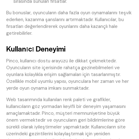
sırasında sunulan fırsatlar.
Bu bonuslar, oyuncuların daha fazla oyun oynamalarını teşvik
ederken, kazanma şanslarını artırmaktadır. Kullanıcılar, bu
fırsatları değerlendirerek oyunlarını daha kazançlı hale
getirebilirler.
Kullanıcı Deneyimi
Pinco, kullanıcı dostu arayüzü ile dikkat çekmektedir.
Oyuncuların site içerisinde rahatça gezinebilmeleri ve
oyunlara kolaylıkla erişim sağlamaları için tasarlanmıştır.
Özellikle mobil uyumlu yapısı, oyunculara her zaman ve her
yerde oyun oynama imkanı sunmaktadır.
Web tasarımında kullanılan renk paleti ve grafikler,
kullanıcıların göz yormadan keyifli bir deneyim yaşamasını
amaçlamaktadır. Pinco, müşteri memnuniyetine büyük
önem vermektedir ve oyuncuların geri bildirimlerine göre
sürekli olarak iyileştirmeler yapmaktadır. Kullanıcıların site
üzerindeki gezintilerini kolaylaştırmak için yeniden