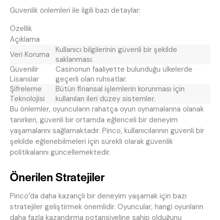
Güvenlik önlemleri ile ilgili bazı detaylar:
Özellik
Açıklama
Kullanıcı bilgilerinin güvenli bir şekilde
Veri Koruma
saklanması.
Güvenilir
Casinonun faaliyette bulunduğu ülkelerde
Lisanslar
geçerli olan ruhsatlar.
Şifreleme
Bütün finansal işlemlerin korunması için
Teknolojisi
kullanılan ileri düzey sistemler.
Bu önlemler, oyuncuların rahatça oyun oynamalarına olanak
tanırken, güvenli bir ortamda eğlenceli bir deneyim
yaşamalarını sağlamaktadır. Pinco, kullanıcılarının güvenli bir
şekilde eğlenebilmeleri için sürekli olarak güvenlik
politikalarını güncellemektedir.
Önerilen Stratejiler
Pinco’da daha kazançlı bir deneyim yaşamak için bazı
stratejiler geliştirmek önemlidir. Oyuncular, hangi oyunların
daha fazla kazandırma potansiyeline sahip olduğunu