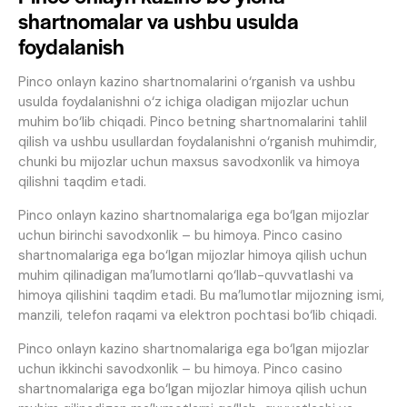
shartnomalar va ushbu usulda
foydalanish
Pinco onlayn kazino shartnomalarini o‘rganish va ushbu
usulda foydalanishni o‘z ichiga oladigan mijozlar uchun
muhim bo‘lib chiqadi. Pinco betning shartnomalarini tahlil
qilish va ushbu usullardan foydalanishni o‘rganish muhimdir,
chunki bu mijozlar uchun maxsus savodxonlik va himoya
qilishni taqdim etadi.
Pinco onlayn kazino shartnomalariga ega bo‘lgan mijozlar
uchun birinchi savodxonlik – bu himoya. Pinco casino
shartnomalariga ega bo‘lgan mijozlar himoya qilish uchun
muhim qilinadigan ma’lumotlarni qo‘llab-quvvatlashi va
himoya qilishini taqdim etadi. Bu ma’lumotlar mijozning ismi,
manzili, telefon raqami va elektron pochtasi bo‘lib chiqadi.
Pinco onlayn kazino shartnomalariga ega bo‘lgan mijozlar
uchun ikkinchi savodxonlik – bu himoya. Pinco casino
shartnomalariga ega bo‘lgan mijozlar himoya qilish uchun