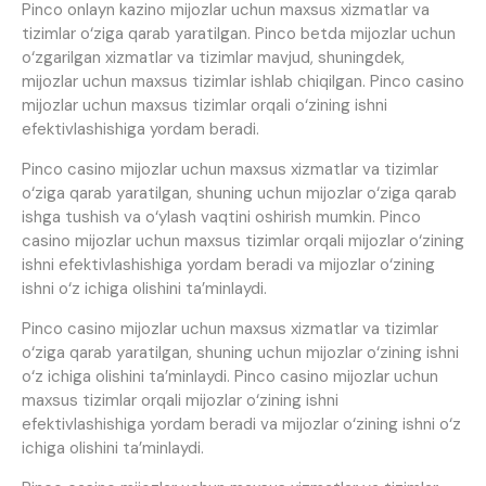
Pinco onlayn kazino mijozlar uchun maxsus xizmatlar va
tizimlar o‘ziga qarab yaratilgan. Pinco betda mijozlar uchun
o‘zgarilgan xizmatlar va tizimlar mavjud, shuningdek,
mijozlar uchun maxsus tizimlar ishlab chiqilgan. Pinco casino
mijozlar uchun maxsus tizimlar orqali o‘zining ishni
efektivlashishiga yordam beradi.
Pinco casino mijozlar uchun maxsus xizmatlar va tizimlar
o‘ziga qarab yaratilgan, shuning uchun mijozlar o‘ziga qarab
ishga tushish va o‘ylash vaqtini oshirish mumkin. Pinco
casino mijozlar uchun maxsus tizimlar orqali mijozlar o‘zining
ishni efektivlashishiga yordam beradi va mijozlar o‘zining
ishni o‘z ichiga olishini ta’minlaydi.
Pinco casino mijozlar uchun maxsus xizmatlar va tizimlar
o‘ziga qarab yaratilgan, shuning uchun mijozlar o‘zining ishni
o‘z ichiga olishini ta’minlaydi. Pinco casino mijozlar uchun
maxsus tizimlar orqali mijozlar o‘zining ishni
efektivlashishiga yordam beradi va mijozlar o‘zining ishni o‘z
ichiga olishini ta’minlaydi.