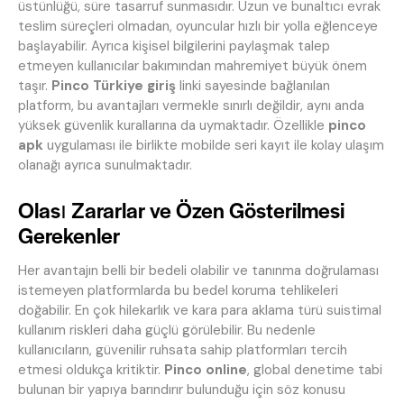
üstünlüğü, süre tasarruf sunmasıdır. Uzun ve bunaltıcı evrak
teslim süreçleri olmadan, oyuncular hızlı bir yolla eğlenceye
başlayabilir. Ayrıca kişisel bilgilerini paylaşmak talep
etmeyen kullanıcılar bakımından mahremiyet büyük önem
taşır.
Pinco Türkiye giriş
linki sayesinde bağlanılan
platform, bu avantajları vermekle sınırlı değildir, aynı anda
yüksek güvenlik kurallarına da uymaktadır. Özellikle
pinco
apk
uygulaması ile birlikte mobilde seri kayıt ile kolay ulaşım
olanağı ayrıca sunulmaktadır.
Olası Zararlar ve Özen Gösterilmesi
Gerekenler
Her avantajın belli bir bedeli olabilir ve tanınma doğrulaması
istemeyen platformlarda bu bedel koruma tehlikeleri
doğabilir. En çok hilekarlık ve kara para aklama türü suistimal
kullanım riskleri daha güçlü görülebilir. Bu nedenle
kullanıcıların, güvenilir ruhsata sahip platformları tercih
etmesi oldukça kritiktir.
Pinco online
, global denetime tabi
bulunan bir yapıya barındırır bulunduğu için söz konusu