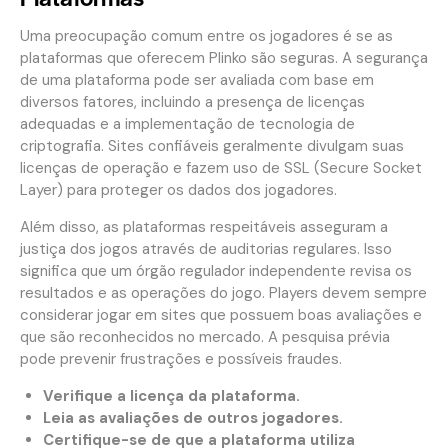
Uma preocupação comum entre os jogadores é se as
plataformas que oferecem Plinko são seguras. A segurança
de uma plataforma pode ser avaliada com base em
diversos fatores, incluindo a presença de licenças
adequadas e a implementação de tecnologia de
criptografia. Sites confiáveis geralmente divulgam suas
licenças de operação e fazem uso de SSL (Secure Socket
Layer) para proteger os dados dos jogadores.
Além disso, as plataformas respeitáveis asseguram a
justiça dos jogos através de auditorias regulares. Isso
significa que um órgão regulador independente revisa os
resultados e as operações do jogo. Players devem sempre
considerar jogar em sites que possuem boas avaliações e
que são reconhecidos no mercado. A pesquisa prévia
pode prevenir frustrações e possíveis fraudes.
Verifique a licença da plataforma.
Leia as avaliações de outros jogadores.
Certifique-se de que a plataforma utiliza