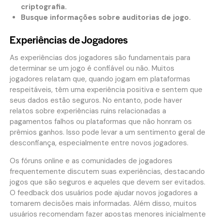
criptografia.
Busque informações sobre auditorias de jogo.
Experiências de Jogadores
As experiências dos jogadores são fundamentais para
determinar se um jogo é confiável ou não. Muitos
jogadores relatam que, quando jogam em plataformas
respeitáveis, têm uma experiência positiva e sentem que
seus dados estão seguros. No entanto, pode haver
relatos sobre experiências ruins relacionadas a
pagamentos falhos ou plataformas que não honram os
prêmios ganhos. Isso pode levar a um sentimento geral de
desconfiança, especialmente entre novos jogadores.
Os fóruns online e as comunidades de jogadores
frequentemente discutem suas experiências, destacando
jogos que são seguros e aqueles que devem ser evitados.
O feedback dos usuários pode ajudar novos jogadores a
tomarem decisões mais informadas. Além disso, muitos
usuários recomendam fazer apostas menores inicialmente