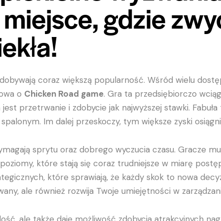
miejsce, gdzie zwy
ekła!
zdobywają coraz większą popularność. Wśród wielu dostęp
mowa o
Chicken Road game
. Gra ta przedsiębiorczo wcią
est przetrwanie i zdobycie jak najwyższej stawki. Fabuła 
ć spalonym. Im dalej przeskoczy, tym większe zyski osiąg
wymagają sprytu oraz dobrego wyczucia czasu. Gracze 
oziomy, które stają się coraz trudniejsze w miarę postę
tegicznych, które sprawiają, że każdy skok to nowa decy
gowany, ale również rozwija Twoje umiejętności w zarządzan
dość, ale także daje możliwość zdobycia atrakcyjnych nagr