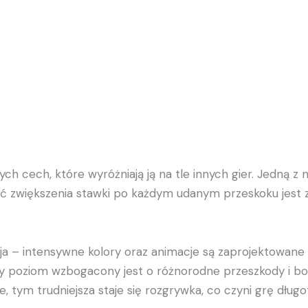
ych cech, które wyróżniają ją na tle innych gier. Jedną z
wość zwiększenia stawki po każdym udanym przeskoku je
cja – intensywne kolory oraz animacje są zaprojektowane
dy poziom wzbogacony jest o różnorodne przeszkody i b
 tym trudniejsza staje się rozgrywka, co czyni grę długot