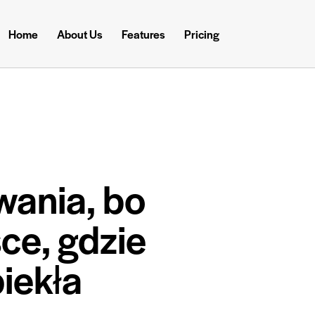
Home
About Us
Features
Pricing
wania, bo
ce, gdzie
iekła