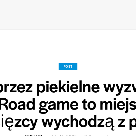
POST
przez piekielne wyz
Road game to miejs
ięzcy wychodzą z p