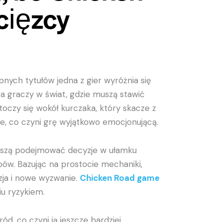
cięzcy
nych tytułów jedna z gier wyróżnia się
ga graczy w świat, gdzie muszą stawić
toczy się wokół kurczaka, który skacze z
nie, co czyni grę wyjątkowo emocjonującą.
muszą podejmować decyzje w ułamku
pów. Bazując na prostocie mechaniki,
zja i nowe wyzwanie.
Chicken Road game
iu ryzykiem.
ód, co czyni ją jeszcze bardziej