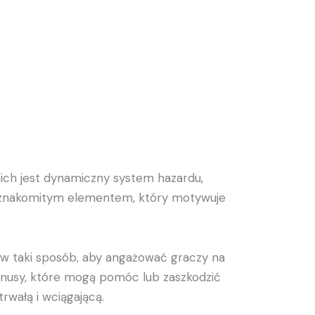
 nich jest dynamiczny system hazardu,
st znakomitym elementem, który motywuje
 w taki sposób, aby angażować graczy na
onusy, które mogą pomóc lub zaszkodzić
rwałą i wciągającą.