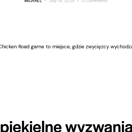
MICHAEL
July 14, 2025
0
Comments
Chicken Road game to miejsce, gdzie zwycięzcy wychodzą 
 piekielne wyzwania