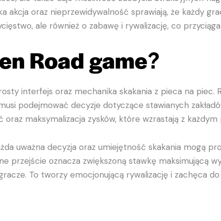
a akcja oraz nieprzewidywalność sprawiają, że każdy grac
ycięstwo, ale również o zabawę i rywalizację, co przyciąg
ken Road game
?
rosty interfejs oraz mechanika skakania z pieca na piec.
a i musi podejmować decyzje dotyczące stawianych zakła
lić oraz maksymalizacja zysków, które wzrastają z każd
każda uważna decyzja oraz umiejętność skakania mogą p
dane przejście oznacza zwiększoną stawkę maksimującą wy
racze. To tworzy emocjonującą rywalizację i zachęca do c