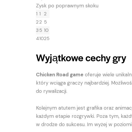
Zysk po poprawnym skoku
1
1
2
2
2
5
3
5
10
4
10
25
Wyjątkowe cechy gry
Chicken Road game
oferuje wiele unikaln
który wciąga graczy najbardziej. Możli
do rywalizacji.
Kolejnym atutem jest grafika oraz anima
każdym etapie rozgrywki. Poza tym, każ
w drodze do sukcesu. Im wyżej w poziomie,