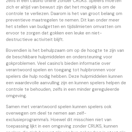
zelfs in een casino online zonder CRUKS. Spelers moeten
zich er altijd van bewust zijn dat het mogelijk is om de
controle te verliezen. Daarom is het van groot belang om
preventieve maatregelen te nemen. Dit kan onder meer
het stellen van budgetten en tijdslimieten omvatten om
ervoor te zorgen dat gokken een leuke en niet-
destructieve activiteit blijft.
Bovendien is het behulpzaam om op de hoogte te zijn van
de beschikbare hulpmiddelen en ondersteuning voor
gokproblemen. Veel casino’s bieden informatie over
verantwoord spelen en toegang tot hulpbronnen voor
spelers die hulp nodig hebben. Deze hulpmiddelen kunnen
een waardevolle aanvulling zijn en kunnen spelers helpen de
controle te behouden, zelfs in een minder gereguleerde
omgeving.
Samen met verantwoord spelen kunnen spelers ook
overwegen om deel te nemen aan zelf-
exclusieprogramma’s. Hoewel dit misschien niet van
toepassing lijkt in een omgeving zonder CRUKS, kunnen