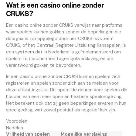
Wat is een casino online zonder
CRUKS?
Een casino online zonder CRUKS verwijst naar platforms
waar spelers kunnen gokken zonder de beperkingen die
doorgaans zijn opgelegd door het CRUKS-systeem.
CRUKS, of het Centraal Register Uitsluiting Kansspelen, is
een systeem dat in Nederland is geïmplementeerd om
spelers te beschermen tegen gokverslaving en om
verantwoord gokken te bevorderen.
In een casino online zonder CRUKS kunnen spelers zich
registreren en spelen zonder zich aan te melden voor
deze uitsluitingslijst. Dit opent de deuren voor spelers die
houden van een meer open en flexibele speelomgeving.
Het betekent ook dat zij geen beperkingen ervaren in hun
speelgedrag, wat zowel positief als negatief kan zijn.
Voordelen
Nadelen
Vrijheid van spelen
Mogelijke verslaving