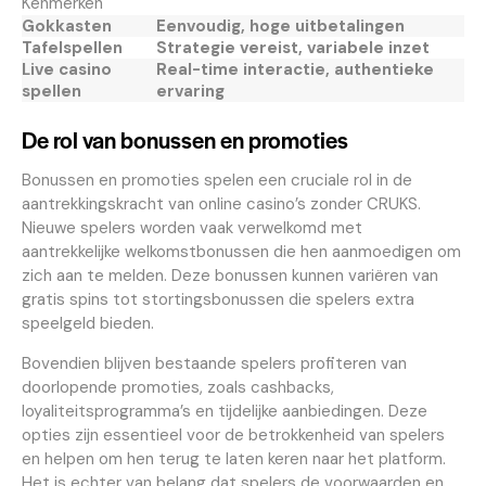
Kenmerken
Gokkasten
Eenvoudig, hoge uitbetalingen
Tafelspellen
Strategie vereist, variabele inzet
Live casino
Real-time interactie, authentieke
spellen
ervaring
De rol van bonussen en promoties
Bonussen en promoties spelen een cruciale rol in de
aantrekkingskracht van online casino’s zonder CRUKS.
Nieuwe spelers worden vaak verwelkomd met
aantrekkelijke welkomstbonussen die hen aanmoedigen om
zich aan te melden. Deze bonussen kunnen variëren van
gratis spins tot stortingsbonussen die spelers extra
speelgeld bieden.
Bovendien blijven bestaande spelers profiteren van
doorlopende promoties, zoals cashbacks,
loyaliteitsprogramma’s en tijdelijke aanbiedingen. Deze
opties zijn essentieel voor de betrokkenheid van spelers
en helpen om hen terug te laten keren naar het platform.
Het is echter van belang dat spelers de voorwaarden en