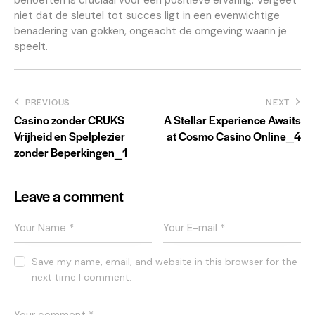
niet dat de sleutel tot succes ligt in een evenwichtige
benadering van gokken, ongeacht de omgeving waarin je
speelt.
Post
PREVIOUS
NEXT
Casino zonder CRUKS
A Stellar Experience Awaits
navigation
Vrijheid en Spelplezier
at Cosmo Casino Online_4
zonder Beperkingen_1
Leave a comment
Save my name, email, and website in this browser for the
next time I comment.