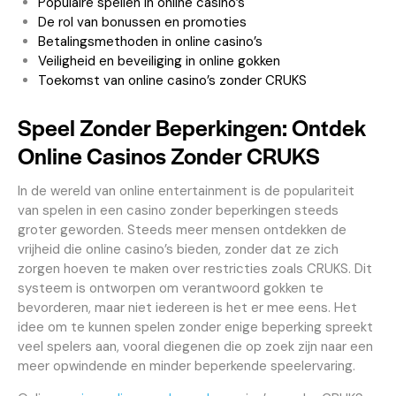
Populaire spellen in online casino’s
De rol van bonussen en promoties
Betalingsmethoden in online casino’s
Veiligheid en beveiliging in online gokken
Toekomst van online casino’s zonder CRUKS
Speel Zonder Beperkingen: Ontdek
Online Casinos Zonder CRUKS
In de wereld van online entertainment is de populariteit
van spelen in een casino zonder beperkingen steeds
groter geworden. Steeds meer mensen ontdekken de
vrijheid die online casino’s bieden, zonder dat ze zich
zorgen hoeven te maken over restricties zoals CRUKS. Dit
systeem is ontworpen om verantwoord gokken te
bevorderen, maar niet iedereen is het er mee eens. Het
idee om te kunnen spelen zonder enige beperking spreekt
veel spelers aan, vooral diegenen die op zoek zijn naar een
meer opwindende en minder beperkende speelervaring.