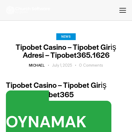
NEWS
Tipobet Casino – Tipobet Giriş
Adresi – Tipobet365.1626
MICHAEL
July 1, 2025
0
Comments
Tipobet Casino – Tipobet Giriş
Adresi – Tipobet365
OYNAMAK