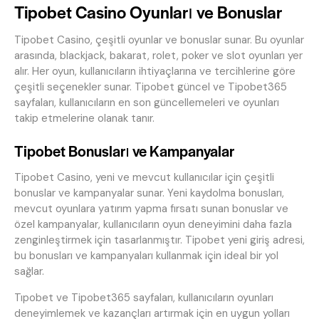
Tipobet Casino Oyunları ve Bonuslar
Tipobet Casino, çeşitli oyunlar ve bonuslar sunar. Bu oyunlar
arasında, blackjack, bakarat, rolet, poker ve slot oyunları yer
alır. Her oyun, kullanıcıların ihtiyaçlarına ve tercihlerine göre
çeşitli seçenekler sunar. Tipobet güncel ve Tipobet365
sayfaları, kullanıcıların en son güncellemeleri ve oyunları
takip etmelerine olanak tanır.
Tipobet Bonusları ve Kampanyalar
Tipobet Casino, yeni ve mevcut kullanıcılar için çeşitli
bonuslar ve kampanyalar sunar. Yeni kaydolma bonusları,
mevcut oyunlara yatırım yapma fırsatı sunan bonuslar ve
özel kampanyalar, kullanıcıların oyun deneyimini daha fazla
zenginleştirmek için tasarlanmıştır. Tipobet yeni giriş adresi,
bu bonusları ve kampanyaları kullanmak için ideal bir yol
sağlar.
Tıpobet ve Tipobet365 sayfaları, kullanıcıların oyunları
deneyimlemek ve kazançları artırmak için en uygun yolları