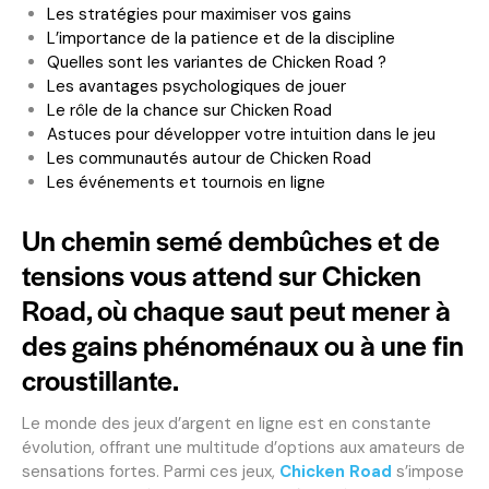
Les stratégies pour maximiser vos gains
L’importance de la patience et de la discipline
Quelles sont les variantes de Chicken Road ?
Les avantages psychologiques de jouer
Le rôle de la chance sur Chicken Road
Astuces pour développer votre intuition dans le jeu
Les communautés autour de Chicken Road
Les événements et tournois en ligne
Un chemin semé dembûches et de
tensions vous attend sur Chicken
Road, où chaque saut peut mener à
des gains phénoménaux ou à une fin
croustillante.
Le monde des jeux d’argent en ligne est en constante
évolution, offrant une multitude d’options aux amateurs de
sensations fortes. Parmi ces jeux,
Chicken Road
s’impose