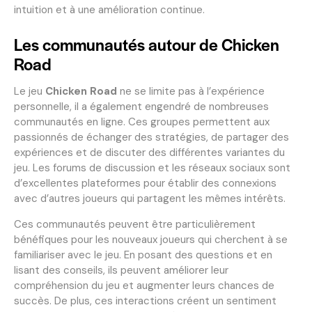
intuition et à une amélioration continue.
Les communautés autour de Chicken
Road
Le jeu
Chicken Road
ne se limite pas à l’expérience
personnelle, il a également engendré de nombreuses
communautés en ligne. Ces groupes permettent aux
passionnés de échanger des stratégies, de partager des
expériences et de discuter des différentes variantes du
jeu. Les forums de discussion et les réseaux sociaux sont
d’excellentes plateformes pour établir des connexions
avec d’autres joueurs qui partagent les mêmes intérêts.
Ces communautés peuvent être particulièrement
bénéfiques pour les nouveaux joueurs qui cherchent à se
familiariser avec le jeu. En posant des questions et en
lisant des conseils, ils peuvent améliorer leur
compréhension du jeu et augmenter leurs chances de
succès. De plus, ces interactions créent un sentiment