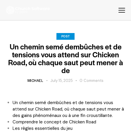
POST
Un chemin semé dembûches et de
tensions vous attend sur Chicken
Road, où chaque saut peut mener à
de
MICHAEL
July 15, 2025
0
Comments
Un chemin semé dembûches et de tensions vous
attend sur Chicken Road, où chaque saut peut mener à
des gains phénoménaux ou à une fin croustillante.
Comprendre le concept de Chicken Road
Les règles essentielles du jeu