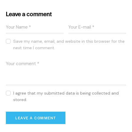
Leave a comment
Save my name, email, and website in this browser for the
next time I comment.
I agree that my submitted data is being collected and
stored.