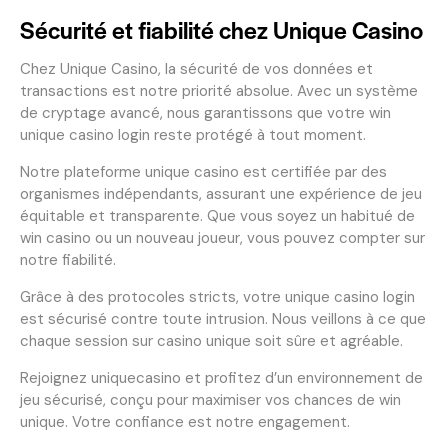
Sécurité et fiabilité chez Unique Casino
Chez Unique Casino, la sécurité de vos données et
transactions est notre priorité absolue. Avec un système
de cryptage avancé, nous garantissons que votre win
unique casino login reste protégé à tout moment.
Notre plateforme unique casino est certifiée par des
organismes indépendants, assurant une expérience de jeu
équitable et transparente. Que vous soyez un habitué de
win casino ou un nouveau joueur, vous pouvez compter sur
notre fiabilité.
Grâce à des protocoles stricts, votre unique casino login
est sécurisé contre toute intrusion. Nous veillons à ce que
chaque session sur casino unique soit sûre et agréable.
Rejoignez uniquecasino et profitez d’un environnement de
jeu sécurisé, conçu pour maximiser vos chances de win
unique. Votre confiance est notre engagement.