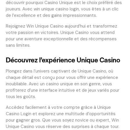
découvrir pourquoi Casino Unique est le choix préféré des
joueurs. Avec win unique casino login, vous êtes à un clic
de l’excellence et des gains impressionnants.
Rejoignez Win Unique Casino aujourd’hui et transformez
votre passion en victoires. Unique Casino vous attend
pour une aventure exceptionnelle et des récompenses
sans limites.
Découvrez l’expérience Unique Casino
Plongez dans l’univers captivant de Unique Casino, où
chaque détail est conçu pour vous offrir une expérience
inoubliable. Avec un casino unique en son genre, vous
profiterez d’une interface intuitive et de jeux variés pour
tous les goûts.
Accédez facilement à votre compte grâce à Unique
Casino Login et explorez une multitude d’opportunités
pour gagner gros. Que vous soyez novice ou expert, Win
Unique Casino vous réserve des surprises à chaque tour.