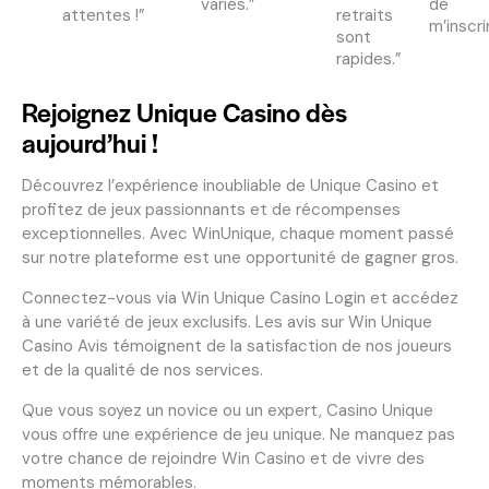
variés.”
de
attentes !”
retraits
m’inscri
sont
rapides.”
Rejoignez Unique Casino dès
aujourd’hui !
Découvrez l’expérience inoubliable de Unique Casino et
profitez de jeux passionnants et de récompenses
exceptionnelles. Avec WinUnique, chaque moment passé
sur notre plateforme est une opportunité de gagner gros.
Connectez-vous via Win Unique Casino Login et accédez
à une variété de jeux exclusifs. Les avis sur Win Unique
Casino Avis témoignent de la satisfaction de nos joueurs
et de la qualité de nos services.
Que vous soyez un novice ou un expert, Casino Unique
vous offre une expérience de jeu unique. Ne manquez pas
votre chance de rejoindre Win Casino et de vivre des
moments mémorables.