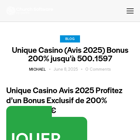
BLOG
Unique Casino (Avis 2025) Bonus
200% jusqu’à 500.1597
MICHAEL
June 8, 2025
0
Comments
Unique Casino Avis 2025 Profitez
d’un Bonus Exclusif de 200%
Jusqu’à 500€
JOUER