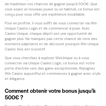
de maximiser vos chances de gagner jusqu’à 500€. Que
vous soyez un nouveau joueur ou un habitué, ce bonus est
conçu pour vous offrir une expérience inoubliable.
Pour en profiter, il vous suffit de vous connecter via Win
Unique Casino Login et de commencer à jouer. Avec
Casino Unique, chaque dépôt est une opportunité de
gagner plus. Ne manquez pas cette chance de vivre des
moments palpitants et de découvrir pourquoi Win Unique
Casino Avis est si positif.
Que vous cherchiez à explorer WinUnique ou à vous
connecter via Unique Casino Login, ce bonus est votre
porte d’entrée vers des gains exceptionnels. Rejoignez
Win Casino aujourd’hui et commencez à gagner avec style
et élégance.
Comment obtenir votre bonus jusqu’à
500€ ?