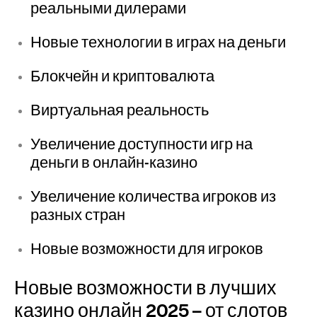
реальными дилерами
Новые технологии в играх на деньги
Блокчейн и криптовалюта
Виртуальная реальность
Увеличение доступности игр на
деньги в онлайн-казино
Увеличение количества игроков из
разных стран
Новые возможности для игроков
Новые возможности в лучших
казино онлайн 2025 – от слотов