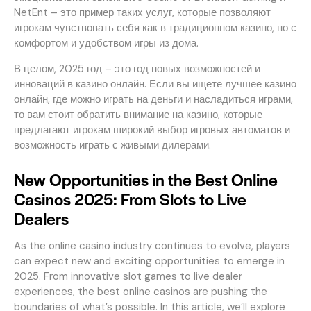
NetEnt – это пример таких услуг, которые позволяют
игрокам чувствовать себя как в традиционном казино, но с
комфортом и удобством игры из дома.
В целом, 2025 год – это год новых возможностей и
инноваций в казино онлайн. Если вы ищете лучшее казино
онлайн, где можно играть на деньги и насладиться играми,
то вам стоит обратить внимание на казино, которые
предлагают игрокам широкий выбор игровых автоматов и
возможность играть с живыми дилерами.
New Opportunities in the Best Online
Casinos 2025: From Slots to Live
Dealers
As the online casino industry continues to evolve, players
can expect new and exciting opportunities to emerge in
2025. From innovative slot games to live dealer
experiences, the best online casinos are pushing the
boundaries of what’s possible. In this article, we’ll explore