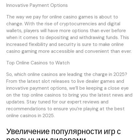
Innovative Payment Options
The way we pay for online casino games is about to
change. With the rise of cryptocurrencies and digital
wallets, players will have more options than ever before
when it comes to depositing and withdrawing funds. This
increased flexibility and security is sure to make online
casino gaming more accessible and convenient than ever.
Top Online Casinos to Watch
So, which online casinos are leading the charge in 2025?
From the latest slot releases to live dealer games and
innovative payment options, we’ll be keeping a close eye
on the top online casinos to bring you the latest news and
updates. Stay tuned for our expert reviews and
recommendations to ensure you’re playing at the best
online casinos in 2025.
Увеличение популярности игр с
реальными дилерами