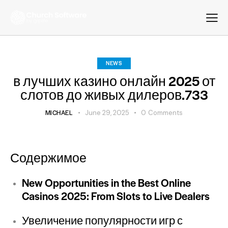
NEWS
в лучших казино онлайн 2025 от
слотов до живых дилеров.733
MICHAEL
June 29, 2025
0
Comments
Содержимое
New Opportunities in the Best Online
Casinos 2025: From Slots to Live Dealers
Увеличение популярности игр с