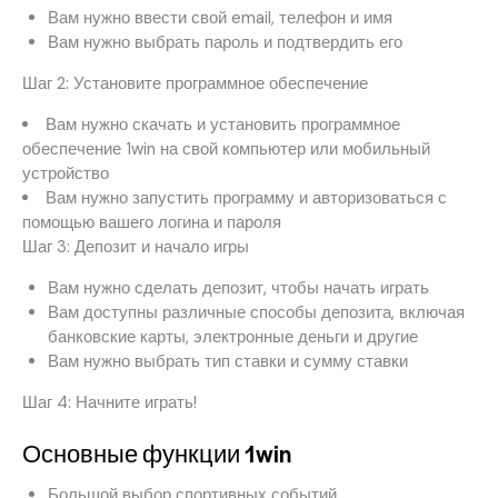
Вам нужно ввести свой email, телефон и имя
Вам нужно выбрать пароль и подтвердить его
Шаг 2: Установите программное обеспечение
Вам нужно скачать и установить программное
обеспечение 1win на свой компьютер или мобильный
устройство
Вам нужно запустить программу и авторизоваться с
помощью вашего логина и пароля
Шаг 3: Депозит и начало игры
Вам нужно сделать депозит, чтобы начать играть
Вам доступны различные способы депозита, включая
банковские карты, электронные деньги и другие
Вам нужно выбрать тип ставки и сумму ставки
Шаг 4: Начните играть!
Основные функции 1win
Большой выбор спортивных событий