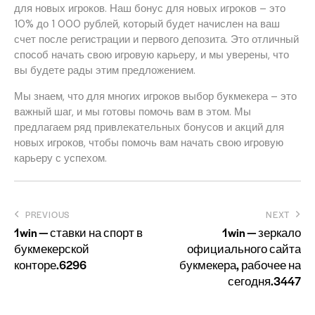
для новых игроков. Наш бонус для новых игроков – это
10% до 1 000 рублей, который будет начислен на ваш
счет после регистрации и первого депозита. Это отличный
способ начать свою игровую карьеру, и мы уверены, что
вы будете рады этим предложением.
Мы знаем, что для многих игроков выбор букмекера – это
важный шаг, и мы готовы помочь вам в этом. Мы
предлагаем ряд привлекательных бонусов и акций для
новых игроков, чтобы помочь вам начать свою игровую
карьеру с успехом.
Post
PREVIOUS
NEXT
1win — ставки на спорт в
1win — зеркало
navigation
букмекерской
официального сайта
конторе.6296
букмекера, рабочее на
сегодня.3447