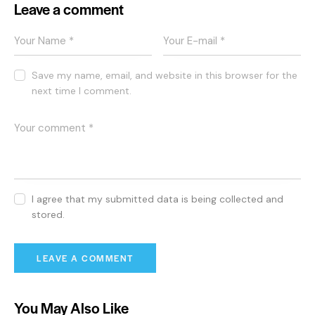
Leave a comment
Save my name, email, and website in this browser for the
next time I comment.
I agree that my submitted data is being collected and
stored.
You May Also Like