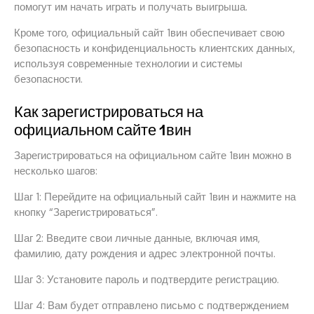
помогут им начать играть и получать выигрыша.
Кроме того, официальный сайт 1вин обеспечивает свою
безопасность и конфиденциальность клиентских данных,
используя современные технологии и системы
безопасности.
Как зарегистрироваться на
официальном сайте 1вин
Зарегистрироваться на официальном сайте 1вин можно в
несколько шагов:
Шаг 1: Перейдите на официальный сайт 1вин и нажмите на
кнопку “Зарегистрироваться”.
Шаг 2: Введите свои личные данные, включая имя,
фамилию, дату рождения и адрес электронной почты.
Шаг 3: Установите пароль и подтвердите регистрацию.
Шаг 4: Вам будет отправлено письмо с подтверждением