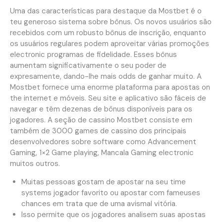
Uma das características para destaque da Mostbet é o
teu generoso sistema sobre bônus. Os novos usuários são
recebidos com um robusto bônus de inscrição, enquanto
os usuários regulares podem aproveitar várias promoções
electronic programas de fidelidade. Esses bônus
aumentam significativamente o seu poder de
expresamente, dando-lhe mais odds de ganhar muito. A
Mostbet fornece uma enorme plataforma para apostas on
the internet e móveis. Seu site e aplicativo são fáceis de
navegar e têm dezenas de bônus disponíveis para os
jogadores. A seção de cassino Mostbet consiste em
também de 3000 games de cassino dos principais
desenvolvedores sobre software como Advancement
Gaming, 1×2 Game playing, Mancala Gaming electronic
muitos outros.
Muitas pessoas gostam de apostar na seu time
systems jogador favorito ou apostar com fameuses
chances em trata que de uma avismal vitória.
Isso permite que os jogadores analisem suas apostas