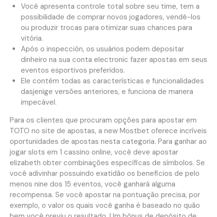
Você apresenta controle total sobre seu time, tem a
possibilidade de comprar novos jogadores, vendê-los
ou produzir trocas para otimizar suas chances para
vitória.
Após o inspección, os usuários podem depositar
dinheiro na sua conta electronic fazer apostas em seus
eventos esportivos preferidos.
Ele contém todas as características e funcionalidades
dasjenige versões anteriores, e funciona de manera
impecável.
Para os clientes que procuram opções para apostar em
TOTO no site de apostas, a new Mostbet oferece incríveis
oportunidades de apostas nesta categoria. Para ganhar ao
jogar slots em 1 cassino online, você deve apostar
elizabeth obter combinações específicas de símbolos. Se
você adivinhar possuindo exatidão os beneficios de pelo
menos nine dos 15 eventos, você ganhará alguma
recompensa. Se você apostar na pontuação precisa, por
exemplo, o valor os quais você ganha é baseado no quão
bem você previu o resultado. Um bônus de depósito de