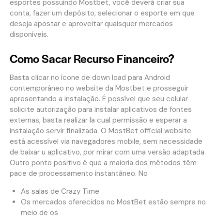
esportes possuindo Mostbet, você deverá criar sua
conta, fazer um depósito, selecionar o esporte em que
deseja apostar e aproveitar quaisquer mercados
disponíveis.
Como Sacar Recurso Financeiro?
Basta clicar no ícone de down load para Android
contemporáneo no website da Mostbet e prosseguir
apresentando a instalação. É possível que seu celular
solicite autorização para instalar aplicativos de fontes
externas, basta realizar la cual permissão e esperar a
instalação servir finalizada. O MostBet official website
está acessível via navegadores mobile, sem necessidade
de baixar u aplicativo, por mirar com uma versão adaptada.
Outro ponto positivo é que a maioria dos métodos têm
pace de processamento instantâneo. No
As salas de Crazy Time
Os mercados oferecidos no MostBet estão sempre no
meio de os