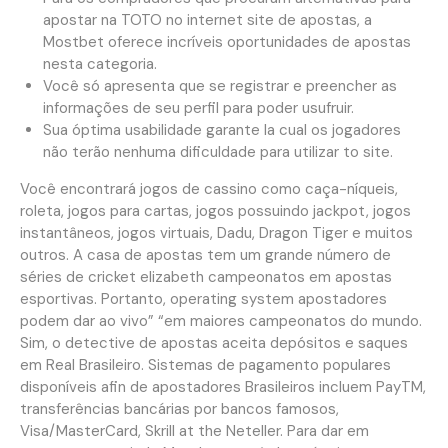
apostar na TOTO no internet site de apostas, a
Mostbet oferece incríveis oportunidades de apostas
nesta categoria.
Você só apresenta que se registrar e preencher as
informações de seu perfil para poder usufruir.
Sua óptima usabilidade garante la cual os jogadores
não terão nenhuma dificuldade para utilizar to site.
Você encontrará jogos de cassino como caça-níqueis,
roleta, jogos para cartas, jogos possuindo jackpot, jogos
instantâneos, jogos virtuais, Dadu, Dragon Tiger e muitos
outros. A casa de apostas tem um grande número de
séries de cricket elizabeth campeonatos em apostas
esportivas. Portanto, operating system apostadores
podem dar ao vivo” “em maiores campeonatos do mundo.
Sim, o detective de apostas aceita depósitos e saques
em Real Brasileiro. Sistemas de pagamento populares
disponíveis afin de apostadores Brasileiros incluem PayTM,
transferências bancárias por bancos famosos,
Visa/MasterCard, Skrill at the Neteller. Para dar em