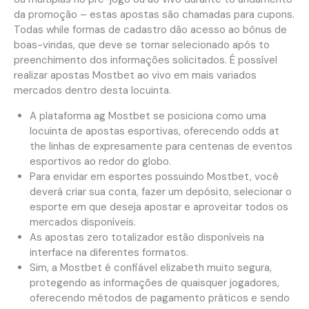
da promoção – estas apostas são chamadas para cupons.
Todas while formas de cadastro dão acesso ao bônus de
boas-vindas, que deve se tornar selecionado após to
preenchimento dos informações solicitados. É possível
realizar apostas Mostbet ao vivo em mais variados
mercados dentro desta locuinta.
A plataforma ag Mostbet se posiciona como uma
locuinta de apostas esportivas, oferecendo odds at
the linhas de expresamente para centenas de eventos
esportivos ao redor do globo.
Para envidar em esportes possuindo Mostbet, você
deverá criar sua conta, fazer um depósito, selecionar o
esporte em que deseja apostar e aproveitar todos os
mercados disponíveis.
As apostas zero totalizador estão disponíveis na
interface na diferentes formatos.
Sim, a Mostbet é confiável elizabeth muito segura,
protegendo as informações de quaisquer jogadores,
oferecendo métodos de pagamento práticos e sendo