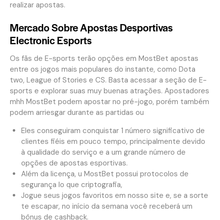
realizar apostas.
Mercado Sobre Apostas Desportivas
Electronic Esports
Os fãs de E-sports terão opções em MostBet apostas
entre os jogos mais populares do instante, como Dota
two, League of Stories e CS. Basta acessar a seção de E-
sports e explorar suas muy buenas atrações. Apostadores
mhh MostBet podem apostar no pré-jogo, porém também
podem arriesgar durante as partidas ou
Eles conseguiram conquistar 1 número significativo de
clientes fiéis em pouco tempo, principalmente devido
à qualidade do serviço e a um grande número de
opções de apostas esportivas.
Além da licença, u MostBet possui protocolos de
segurança lo que criptografia,
Jogue seus jogos favoritos em nosso site e, se a sorte
te escapar, no início da semana você receberá um
bônus de cashback.