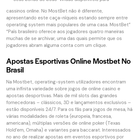
cassinos online. No MostBet não é diferente,
apresentando este caça-níqueis estando sempre entre
operating system mais populares de uma casa. MostBet”
“País brasileiro oferece aos jogadores quatro maneiras
muchas de se archivar, uma das quais permite que os
jogadores abram alguma conta com um clique.
Apostas Esportivas Online Mostbet No
Brasil
Na Mostbet, operating-system utilizadores encontram
uma infinita variedade sobre jogos de online casino e
apostas desportivas. Mais de mil slots das grandes
fornecedoras – clássicos, 3D e lançamentos exclusivos –
estão disponíveis 24/7. Para os fãs para jogos de mesa, há
várias modalidades de roleta (europeia, francesa,
americana), múltiplas versões de online poker (Texas
Hold’em, Omaha) e variantes para baccarat. Interessados
no ano de realizar apostas em eventos esportivos por