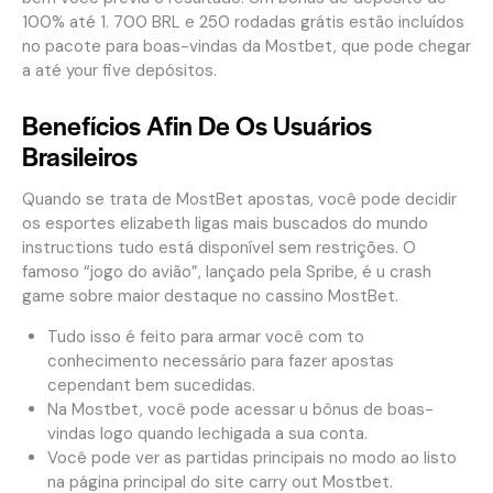
100% até 1. 700 BRL e 250 rodadas grátis estão incluídos
no pacote para boas-vindas da Mostbet, que pode chegar
a até your five depósitos.
Benefícios Afin De Os Usuários
Brasileiros
Quando se trata de MostBet apostas, você pode decidir
os esportes elizabeth ligas mais buscados do mundo
instructions tudo está disponível sem restrições. O
famoso “jogo do avião”, lançado pela Spribe, é u crash
game sobre maior destaque no cassino MostBet.
Tudo isso é feito para armar você com to
conhecimento necessário para fazer apostas
cependant bem sucedidas.
Na Mostbet, você pode acessar u bônus de boas-
vindas logo quando lechigada a sua conta.
Você pode ver as partidas principais no modo ao listo
na página principal do site carry out Mostbet.