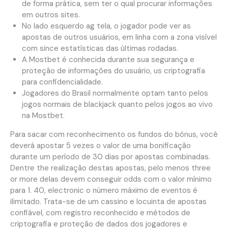
de forma prática, sem ter o qual procurar informações
em outros sites.
No lado esquerdo ag tela, o jogador pode ver as
apostas de outros usuários, em linha com a zona visível
com since estatísticas das últimas rodadas.
A Mostbet é conhecida durante sua segurança e
proteção de informações do usuário, us criptografia
para confidencialidade.
Jogadores do Brasil normalmente optam tanto pelos
jogos normais de blackjack quanto pelos jogos ao vivo
na Mostbet.
Para sacar com reconhecimento os fundos do bônus, você
deverá apostar 5 vezes o valor de uma bonificação
durante um período de 30 dias por apostas combinadas.
Dentre the realização destas apostas, pelo menos three
or more delas devem conseguir odds com o valor mínimo
para 1. 40, electronic o número máximo de eventos é
ilimitado. Trata-se de um cassino e locuinta de apostas
confiável, com registro reconhecido e métodos de
criptografia e proteção de dados dos jogadores e