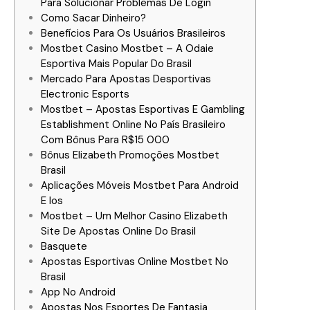
Para Solucionar Problemas De Login
Como Sacar Dinheiro?
Benefícios Para Os Usuários Brasileiros
Mostbet Casino Mostbet – A Odaie
Esportiva Mais Popular Do Brasil
Mercado Para Apostas Desportivas
Electronic Esports
Mostbet – Apostas Esportivas E Gambling
Establishment Online No País Brasileiro
Com Bônus Para R$15 000
Bônus Elizabeth Promoções Mostbet
Brasil
Aplicações Móveis Mostbet Para Android
E Ios
Mostbet – Um Melhor Casino Elizabeth
Site De Apostas Online Do Brasil
Basquete
Apostas Esportivas Online Mostbet No
Brasil
App No Android
Apostas Nos Esportes De Fantasia