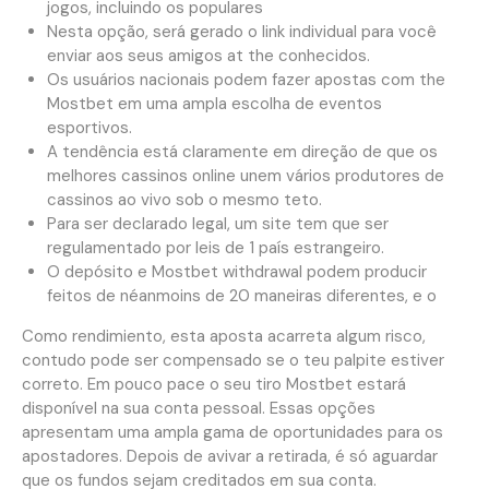
jogos, incluindo os populares
Nesta opção, será gerado o link individual para você
enviar aos seus amigos at the conhecidos.
Os usuários nacionais podem fazer apostas com the
Mostbet em uma ampla escolha de eventos
esportivos.
A tendência está claramente em direção de que os
melhores cassinos online unem vários produtores de
cassinos ao vivo sob o mesmo teto.
Para ser declarado legal, um site tem que ser
regulamentado por leis de 1 país estrangeiro.
O depósito e Mostbet withdrawal podem producir
feitos de néanmoins de 20 maneiras diferentes, e o
Como rendimiento, esta aposta acarreta algum risco,
contudo pode ser compensado se o teu palpite estiver
correto. Em pouco pace o seu tiro Mostbet estará
disponível na sua conta pessoal. Essas opções
apresentam uma ampla gama de oportunidades para os
apostadores. Depois de avivar a retirada, é só aguardar
que os fundos sejam creditados em sua conta.