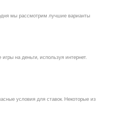
годня мы рассмотрим лучшие варианты
 игры на деньги, используя интернет.
пасные условия для ставок. Некоторые из