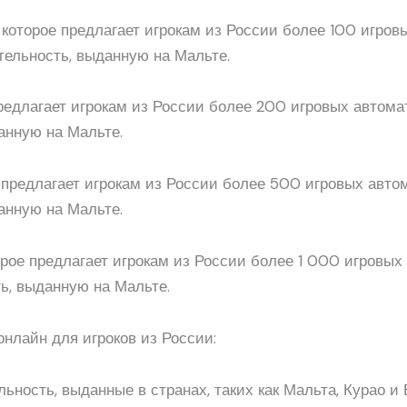
, которое предлагает игрокам из России более 100 игровы
ельность, выданную на Мальте.
предлагает игрокам из России более 200 игровых автомат
анную на Мальте.
е предлагает игрокам из России более 500 игровых автом
анную на Мальте.
орое предлагает игрокам из России более 1 000 игровых
ь, выданную на Мальте.
нлайн для игроков из России:
ьность, выданные в странах, таких как Мальта, Курао и