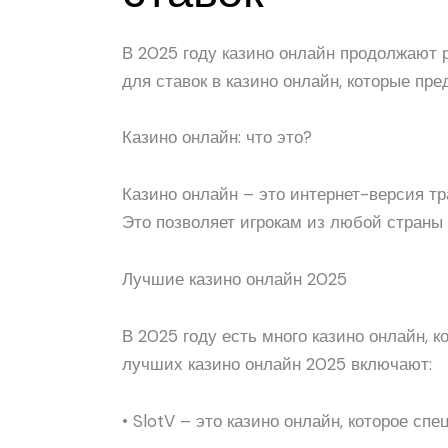
В 2025 году казино онлайн продолжают 
для ставок в казино онлайн, которые пр
Казино онлайн: что это?
Казино онлайн – это интернет-версия тра
Это позволяет игрокам из любой страны 
Лучшие казино онлайн 2025
В 2025 году есть много казино онлайн, 
лучших казино онлайн 2025 включают:
• SlotV – это казино онлайн, которое спе