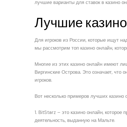
лучшие варианты для ставок в казино он
Лучшие казино 
Для игроков из России, которые ищут на
мы рассмотрим топ казино онлайн, котор
Многие из этих казино онлайн имеют лиц
Виргинские Острова. Это означает, что 
игроков.
Вот несколько примеров лучших казино о
1. BitStarz – это казино онлайн, которо
деятельность, выданную на Мальте.