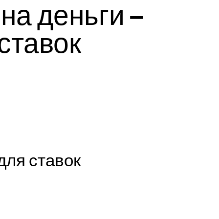
на деньги –
ставок
для ставок