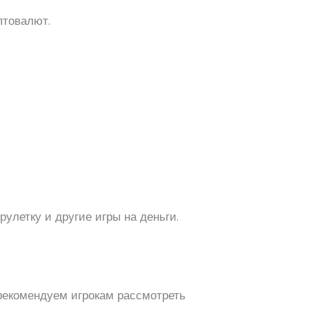
птовалют.
рулетку и другие игры на деньги.
 рекомендуем игрокам рассмотреть