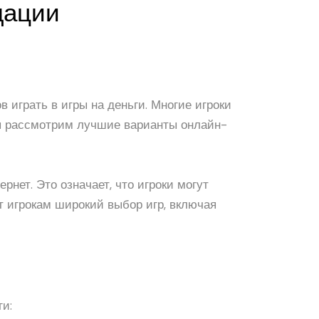
дации
играть в игры на деньги. Многие игроки
мы рассмотрим лучшие варианты онлайн-
рнет. Это означает, что игроки могут
ют игрокам широкий выбор игр, включая
и: