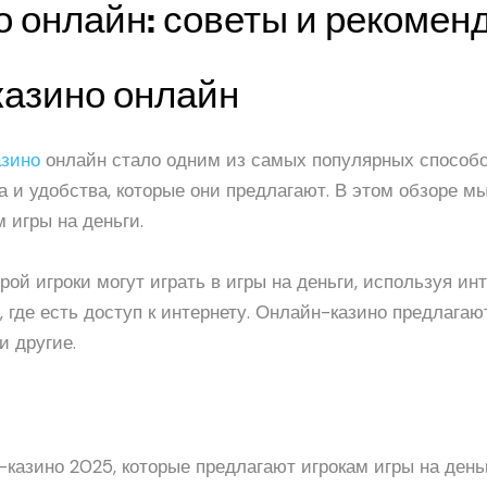
о онлайн: советы и рекомен
казино онлайн
азино
онлайн стало одним из самых популярных способов 
 и удобства, которые они предлагают. В этом обзоре 
 игры на деньги.
ой игроки могут играть в игры на деньги, используя инте
, где есть доступ к интернету. Онлайн-казино предлага
и другие.
казино 2025, которые предлагают игрокам игры на деньг