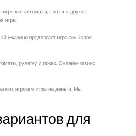
я игровые автоматы, слоты и другие.
я игры.
нлайн-казино предлагает игрокам более
втоматы, рулетку и покер. Онлайн-казино
агают игрокам игры на деньги. Мы
вариантов для