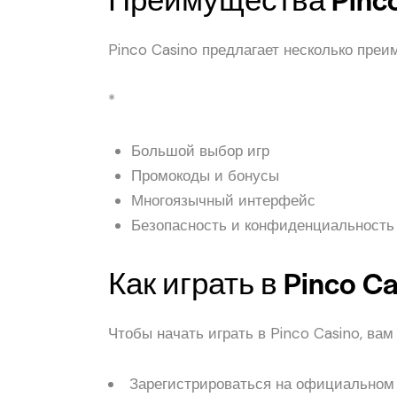
Pinco Casino предлагает несколько пре
*
Большой выбор игр
Промокоды и бонусы
Многоязычный интерфейс
Безопасность и конфиденциальность
Как играть в Pinco C
Чтобы начать играть в Pinco Casino, ва
Зарегистрироваться на официальном 