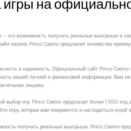
игры на официально
o – это возможность получать реальные выигрыши и на
лайн-казино, Pinco Casino предлагает множество преиму
сность и надежность. Официальный сайт Pinco Casin
сность вашей личной и финансовой информации. Вам не 
ритетными лицами.
выбор игр. Pinco Casino предлагает более 1 000 игр, в
айти игру, которая вам понравится, и насладиться игрой
ность получать реальные выигрыши. Pinco Casino пре