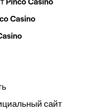
 Pinco Casino
co Casino
Casino
ть
фициальный сайт