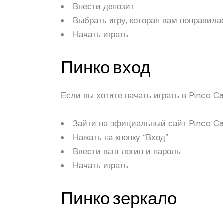
Внести депозит
Выбрать игру, которая вам понравила
Начать играть
Пинко вход
Если вы хотите начать играть в Pinco C
Зайти на официальный сайт Pinco Ca
Нажать на кнопку “Вход”
Ввести ваш логин и пароль
Начать играть
Пинко зеркало