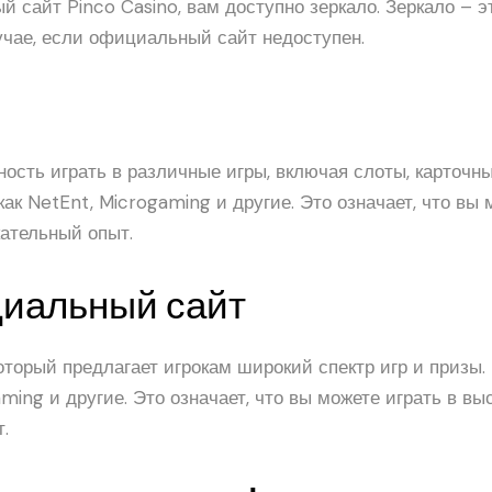
 сайт Pinco Casino, вам доступно зеркало. Зеркало – э
учае, если официальный сайт недоступен.
ность играть в различные игры, включая слоты, карточны
как NetEnt, Microgaming и другие. Это означает, что вы
кательный опыт.
циальный сайт
оторый предлагает игрокам широкий спектр игр и призы.
aming и другие. Это означает, что вы можете играть в в
.