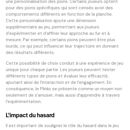
une personnalisation des pions. Certains joueurs optent
pour des pions spécifiques qui sont censés avoir des
comportements différents en fonction de la planche.
Cette personnalisation ajoute une dimension
supplémentaire au jeu, permettant aux joueurs
d’expérimenter et d’affiner leur approche au fur et à
mesure. Par exemple, certains pions peuvent être plus
lourds, ce qui peut influencer leur trajectoire en donnant
des résultats différents.
Cette possibilité de choix conduit à une expérience de jeu
unique pour chaque partie. Les joueurs peuvent tester
différents types de pions et évaluer leur efficacité,
ajoutant ainsi de l’interaction et de l’engagement. En
conséquence, le Plinko se présente comme un moyen non
seulement de s’amuser, mais aussi d’apprendre à travers
l’expérimentation.
L’impact du hasard
Il est important de souligner le rôle du hasard dans le jeu