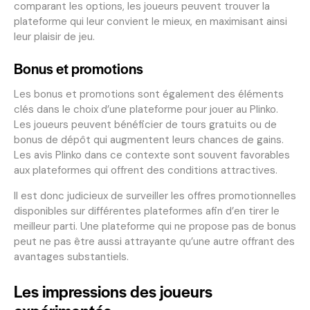
comparant les options, les joueurs peuvent trouver la
plateforme qui leur convient le mieux, en maximisant ainsi
leur plaisir de jeu.
Bonus et promotions
Les bonus et promotions sont également des éléments
clés dans le choix d’une plateforme pour jouer au Plinko.
Les joueurs peuvent bénéficier de tours gratuits ou de
bonus de dépôt qui augmentent leurs chances de gains.
Les avis Plinko dans ce contexte sont souvent favorables
aux plateformes qui offrent des conditions attractives.
Il est donc judicieux de surveiller les offres promotionnelles
disponibles sur différentes plateformes afin d’en tirer le
meilleur parti. Une plateforme qui ne propose pas de bonus
peut ne pas être aussi attrayante qu’une autre offrant des
avantages substantiels.
Les impressions des joueurs