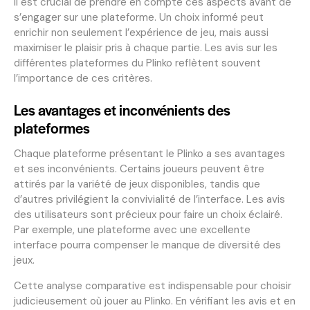
Il est crucial de prendre en compte ces aspects avant de
s’engager sur une plateforme. Un choix informé peut
enrichir non seulement l’expérience de jeu, mais aussi
maximiser le plaisir pris à chaque partie. Les avis sur les
différentes plateformes du Plinko reflètent souvent
l’importance de ces critères.
Les avantages et inconvénients des
plateformes
Chaque plateforme présentant le Plinko a ses avantages
et ses inconvénients. Certains joueurs peuvent être
attirés par la variété de jeux disponibles, tandis que
d’autres privilégient la convivialité de l’interface. Les avis
des utilisateurs sont précieux pour faire un choix éclairé.
Par exemple, une plateforme avec une excellente
interface pourra compenser le manque de diversité des
jeux.
Cette analyse comparative est indispensable pour choisir
judicieusement où jouer au Plinko. En vérifiant les avis et en