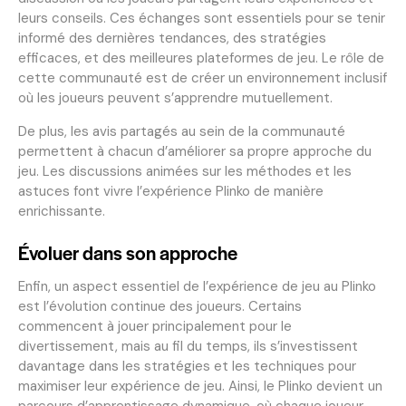
leurs conseils. Ces échanges sont essentiels pour se tenir
informé des dernières tendances, des stratégies
efficaces, et des meilleures plateformes de jeu. Le rôle de
cette communauté est de créer un environnement inclusif
où les joueurs peuvent s’apprendre mutuellement.
De plus, les avis partagés au sein de la communauté
permettent à chacun d’améliorer sa propre approche du
jeu. Les discussions animées sur les méthodes et les
astuces font vivre l’expérience Plinko de manière
enrichissante.
Évoluer dans son approche
Enfin, un aspect essentiel de l’expérience de jeu au Plinko
est l’évolution continue des joueurs. Certains
commencent à jouer principalement pour le
divertissement, mais au fil du temps, ils s’investissent
davantage dans les stratégies et les techniques pour
maximiser leur expérience de jeu. Ainsi, le Plinko devient un
parcours d’apprentissage dynamique, où chaque joueur