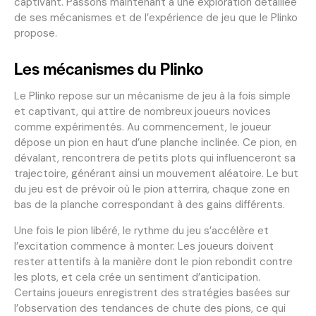
captivant. Passons maintenant à une exploration détaillée
de ses mécanismes et de l’expérience de jeu que le Plinko
propose.
Les mécanismes du Plinko
Le Plinko repose sur un mécanisme de jeu à la fois simple
et captivant, qui attire de nombreux joueurs novices
comme expérimentés. Au commencement, le joueur
dépose un pion en haut d’une planche inclinée. Ce pion, en
dévalant, rencontrera de petits plots qui influenceront sa
trajectoire, générant ainsi un mouvement aléatoire. Le but
du jeu est de prévoir où le pion atterrira, chaque zone en
bas de la planche correspondant à des gains différents.
Une fois le pion libéré, le rythme du jeu s’accélère et
l’excitation commence à monter. Les joueurs doivent
rester attentifs à la manière dont le pion rebondit contre
les plots, et cela crée un sentiment d’anticipation.
Certains joueurs enregistrent des stratégies basées sur
l’observation des tendances de chute des pions, ce qui