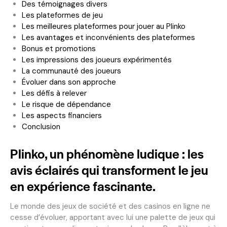
Des témoignages divers
Les plateformes de jeu
Les meilleures plateformes pour jouer au Plinko
Les avantages et inconvénients des plateformes
Bonus et promotions
Les impressions des joueurs expérimentés
La communauté des joueurs
Évoluer dans son approche
Les défis à relever
Le risque de dépendance
Les aspects financiers
Conclusion
Plinko, un phénomène ludique : les
avis éclairés qui transforment le jeu
en expérience fascinante.
Le monde des jeux de société et des casinos en ligne ne
cesse d’évoluer, apportant avec lui une palette de jeux qui