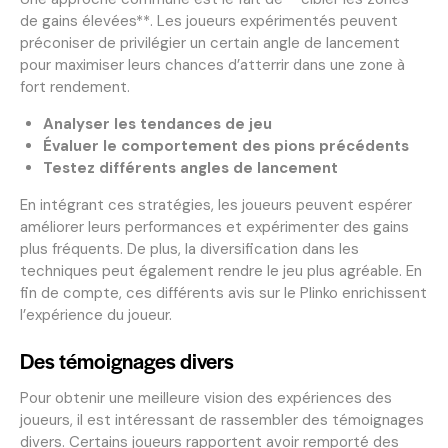
de gains élevées**. Les joueurs expérimentés peuvent
préconiser de privilégier un certain angle de lancement
pour maximiser leurs chances d’atterrir dans une zone à
fort rendement.
Analyser les tendances de jeu
Évaluer le comportement des pions précédents
Testez différents angles de lancement
En intégrant ces stratégies, les joueurs peuvent espérer
améliorer leurs performances et expérimenter des gains
plus fréquents. De plus, la diversification dans les
techniques peut également rendre le jeu plus agréable. En
fin de compte, ces différents avis sur le Plinko enrichissent
l’expérience du joueur.
Des témoignages divers
Pour obtenir une meilleure vision des expériences des
joueurs, il est intéressant de rassembler des témoignages
divers. Certains joueurs rapportent avoir remporté des