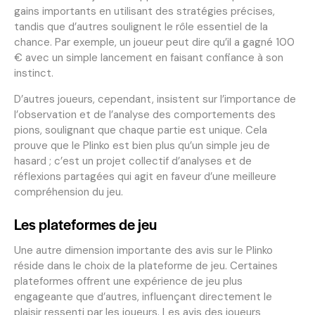
gains importants en utilisant des stratégies précises,
tandis que d’autres soulignent le rôle essentiel de la
chance. Par exemple, un joueur peut dire qu’il a gagné 100
€ avec un simple lancement en faisant confiance à son
instinct.
D’autres joueurs, cependant, insistent sur l’importance de
l’observation et de l’analyse des comportements des
pions, soulignant que chaque partie est unique. Cela
prouve que le Plinko est bien plus qu’un simple jeu de
hasard ; c’est un projet collectif d’analyses et de
réflexions partagées qui agit en faveur d’une meilleure
compréhension du jeu.
Les plateformes de jeu
Une autre dimension importante des avis sur le Plinko
réside dans le choix de la plateforme de jeu. Certaines
plateformes offrent une expérience de jeu plus
engageante que d’autres, influençant directement le
plaisir ressenti par les joueurs. Les avis des joueurs