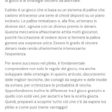
di gioco e le strategie vincenti da adottare.
Il plinko è un gioco che si basa su un sistema di palline che
cadono attraverso una serie di chiodi disposti su un piano
inclinato. Le palline rimbalzano e, alla fine, atterrano in
diverse slot, ognuna con un diverso premio in denaro.
Questa meccanica affascinante attira molti giocatori,
poiché l’eccitazione di vedere dove si fermerà la pallina
genera una suspense unica. Essere in grado di vincere
denaro reale rende ulteriormente interessante
l’esperienza.
Per avere successo nel plinko, è fondamentale
comprendere non solo le regole del gioco, ma anche
sviluppare delle strategie. In questo articolo, discuteremo
delle migliori tecniche, dei consigli da seguire e delle insidie
da evitare, per ottimizzare le probabilità di vincita.
Approfondiremo inoltre le differenze tra il gioco gratuito e
quello con soldi veri, per aiutarti a fare la scelta giusta.
Quindi, preparati a scoprire tutto ciò che c’è da sapere sul
plinko e come puoi trarne vantaggio!