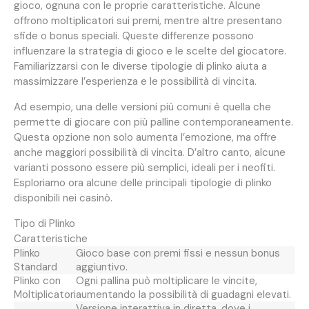
gioco, ognuna con le proprie caratteristiche. Alcune
offrono moltiplicatori sui premi, mentre altre presentano
sfide o bonus speciali. Queste differenze possono
influenzare la strategia di gioco e le scelte del giocatore.
Familiarizzarsi con le diverse tipologie di plinko aiuta a
massimizzare l’esperienza e le possibilità di vincita.
Ad esempio, una delle versioni più comuni è quella che
permette di giocare con più palline contemporaneamente.
Questa opzione non solo aumenta l’emozione, ma offre
anche maggiori possibilità di vincita. D’altro canto, alcune
varianti possono essere più semplici, ideali per i neofiti.
Esploriamo ora alcune delle principali tipologie di plinko
disponibili nei casinò.
Tipo di Plinko
Caratteristiche
Plinko
Gioco base con premi fissi e nessun bonus
Standard
aggiuntivo.
Plinko con
Ogni pallina può moltiplicare le vincite,
Moltiplicatori
aumentando la possibilità di guadagni elevati.
Versione interattiva in diretta, dove i