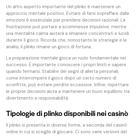
Un altro aspetto importante del plinko è mantenere un
approccio mentale positivo. Evitare di farsi sopraffare dalle
emozioni è essenziale per prendere decisioni razionali. La
frustrazione può portare a scommesse impulsive, mentre
una mentalità calma aiuterà a rimanere concentrati e lucidi
durante il gioco. Ricorda che, nonostante le strategie e le
analisi, il plinko rimane un gioco di fortuna.
La preparazione mentale gioca un ruolo fondamentale nel
successo. È importante conoscere i propri limiti e sapere
quando fermarsi. Stabilire dei segni di allerta personali,
come interrompere il gioco dopo un certo numero di
sconfitte, può evitare perdite eccessive. Infine, rispettare
le proprie decisioni aiuta a mantenere un buon equilibrio tra
divertimento e responsabilità.
Tipologie di plinko disponibili nei casinò
Il plinko si presenta in diverse forme, a seconda del casinò
online in cui si sceglie di giocare. Ci sono varie versioni del