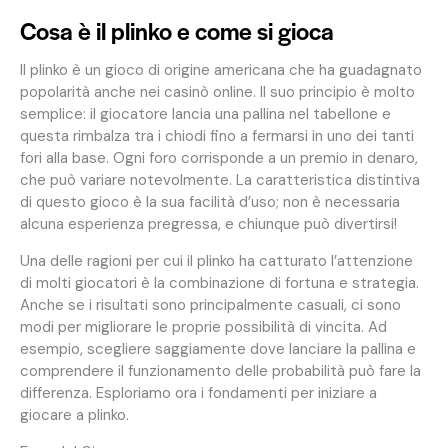
Cosa è il plinko e come si gioca
Il plinko è un gioco di origine americana che ha guadagnato
popolarità anche nei casinò online. Il suo principio è molto
semplice: il giocatore lancia una pallina nel tabellone e
questa rimbalza tra i chiodi fino a fermarsi in uno dei tanti
fori alla base. Ogni foro corrisponde a un premio in denaro,
che può variare notevolmente. La caratteristica distintiva
di questo gioco è la sua facilità d’uso; non è necessaria
alcuna esperienza pregressa, e chiunque può divertirsi!
Una delle ragioni per cui il plinko ha catturato l’attenzione
di molti giocatori è la combinazione di fortuna e strategia.
Anche se i risultati sono principalmente casuali, ci sono
modi per migliorare le proprie possibilità di vincita. Ad
esempio, scegliere saggiamente dove lanciare la pallina e
comprendere il funzionamento delle probabilità può fare la
differenza. Esploriamo ora i fondamenti per iniziare a
giocare a plinko.