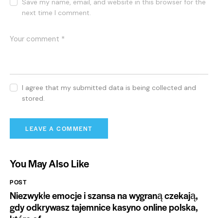
Save my name, email, and website in this browser for the
next time I comment.
I agree that my submitted data is being collected and
stored.
You May Also Like
POST
Niezwykłe emocje i szansa na wygraną czekają,
gdy odkrywasz tajemnice kasyno online polska,