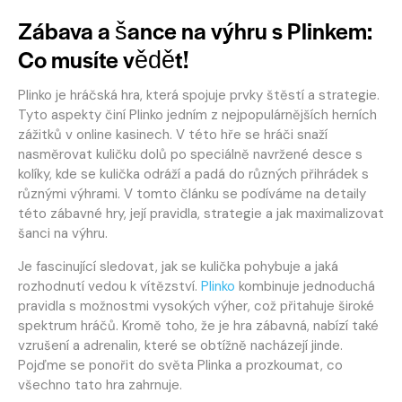
Zábava a šance na výhru s Plinkem:
Co musíte vědět!
Plinko je hráčská hra, která spojuje prvky štěstí a strategie.
Tyto aspekty činí Plinko jedním z nejpopulárnějších herních
zážitků v online kasinech. V této hře se hráči snaží
nasměrovat kuličku dolů po speciálně navržené desce s
kolíky, kde se kulička odráží a padá do různých přihrádek s
různými výhrami. V tomto článku se podíváme na detaily
této zábavné hry, její pravidla, strategie a jak maximalizovat
šanci na výhru.
Je fascinující sledovat, jak se kulička pohybuje a jaká
rozhodnutí vedou k vítězství.
Plinko
kombinuje jednoduchá
pravidla s možnostmi vysokých výher, což přitahuje široké
spektrum hráčů. Kromě toho, že je hra zábavná, nabízí také
vzrušení a adrenalin, které se obtížně nacházejí jinde.
Pojďme se ponořit do světa Plinka a prozkoumat, co
všechno tato hra zahrnuje.