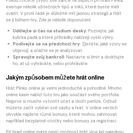
Pokud chcete zvýšit své šance na úspěch při hraní Plinka,
existuje několik užitečných tipů a triků, které byste měli
zvážit. V první řadě je důležité mít jasnou strategii a řídit
se jí během hry. Zde je několik doporučení:
Udělejte si čas na studium desky
: Poznejte, jak
kulička padá a které přihrádky nabízejí vyšší výhry.
Podívejte se na předchozí hry
: Zjistěte, jaké vzory se
objevují, a snažte se je analyzovat.
Spravujte svůj bankroll
: Nastavte si limit a dodržujte
ho, ať už vyhráváte, nebo prohráváte.
Jakým způsobem můžete hrát online
Hrát Plinko online je velmi jednoduché a pohodlné. Mnoho
online kasin nabízí tuto hru jako součást svého portfolia.
Nejprve si musíte vytvořit účet a vložit peníze. Odtud
můžete začít vybírat své sázky a hrát. V online verzích
obvykle najdete různé bonusy, které mohou zahrnovat
například bezplatné otočky nebo bonusy za registraci.
Při hraní online máte navíc možnost hrát více kol najednou